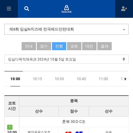
제8회 임실N치즈배 전국배드민턴대회
안내
접수
진행
코트
대진
결과
10:00
10:15
10:30
10:45
11:00
11:15
19:30
종목
코트
시간
선수
점수
선수
혼복 30 D C조
1
10:00
부안공공스포츠
수송