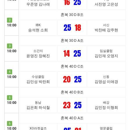
16
25
우준영 김나래
서진영 고은성
혼복 30 D B조
2
25
18
10:00
IBK
서신
송석현 소희
박찬배 강주현
혼복 30 D A조
3
14
25
10:00
소간지
임실클럽
윤영진 장혜진
김민재 오영지
혼복 40 D C조
4
20
25
10:00
수성클럽
신동
김민성 박란희
김영섭 이애경
혼복 40 D B조
5
23
25
10:00
동남
배강
김은희 하석철
김민정 이형희
혼복 40 D A조
6
10:00
XO라켓걸즈
명문클럽