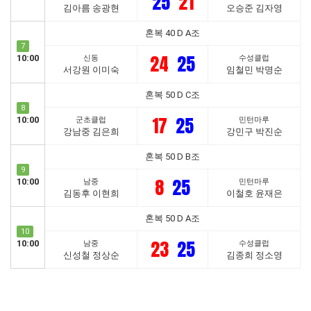
25
21
김아름 송광현
오승준 김자영
혼복 40 D A조
7
24
25
10:00
신동
수성클럽
서강원 이미숙
임철민 박명순
혼복 50 D C조
8
17
25
10:00
군초클럽
민턴마루
강남중 김은희
강민구 박진순
혼복 50 D B조
9
8
25
10:00
남중
민턴마루
김동후 이현희
이철호 윤재은
혼복 50 D A조
10
23
25
10:00
남중
수성클럽
신성철 정상순
김종희 정소영