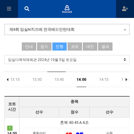
제8회 임실N치즈배 전국배드민턴대회
안내
접수
진행
코트
대진
결과
13:15
13:30
13:45
14:00
14:15
14:30
종목
코트
시간
선수
점수
선수
혼복 40-45 A A조
1
14:00
콕동아리
사철