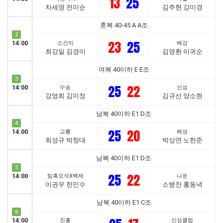
13
25
차세영 전미순
김주현 강미경
혼복 40-45 A A조
2
23
25
14:00
소간지
배강
최강일 김경미
김영환 이귀순
여복 40이하 E E조
3
25
22
14:00
수송
신성
강영희 김미정
김규선 양소현
남복 40이하 E1 D조
4
25
20
14:00
교룡
해성
최성규 박창대
박상연 노한준
남복 40이하 E1 D조
5
25
22
14:00
팀흑요석X백제
나운
이권우 한민수
소병찬 홍동녁
남복 40이하 E1 C조
6
14:00
진흥
신성클럽