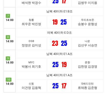
25
17
배석현 박경수
김병두 이지용
남복 40이하 E1 B조
7
19
25
14:00
청룡
우리초보존
최우준 박진영
송봉수 윤형성
여복 40이하 E D조
8
23
25
14:00
DSB
나운
정영은 김미성
김선우 서승연
남복 40이하 E1 A조
9
25
19
14:00
MYC
춘향
박봉서 최기호
김한영 김경영
남복 40이하 E1 A조
10
25
17
14:00
신동
S배드민턴
이건영 김용혁
류채환 김준형