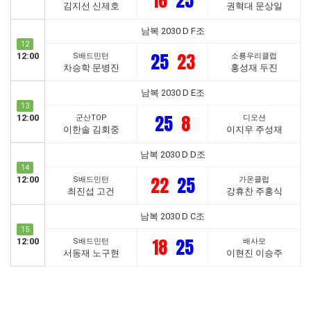
16
25
김지선 신제호
권혁대 문상일
남복 2030 D F조
12
25
23
12:00
S배드민턴
소룡우리클럽
차승학 문병진
홍성재 두진
남복 2030 D E조
13
25
8
12:00
군산TOP
디오션
이한솔 김회중
이지우 주성재
남복 2030 D D조
14
22
25
12:00
S배드민턴
가온클럽
최진섭 고건
강휴찬 주홍식
남복 2030 D C조
15
18
25
12:00
S배드민턴
배사모
서동재 노구현
이현진 이승주