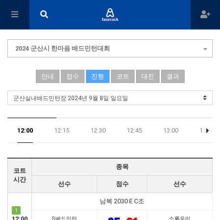
2024 군산시 한마음 배드민턴대회
안내
접수
진행
코트
대진
결과
12:00
12:15
12:30
12:45
13:00
13:15
17:45
종목
코트
시간
선수
점수
선수
남복 2030 E C조
1
12:00
S배드민턴
소룡우리