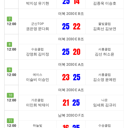
25
14
박지성 유기현
김종욱 이승호
여복 2030 E B조
7
25
22
12:00
군산TOP
물빛클럽
권은영 문다희
김희선 김보연
여복 2030 E B조
8
25
20
12:00
수송클럽
서흥클럽
강영희 김미정
김선 허소윤
여복 2030 E A조
9
23
25
12:00
에이스
서흥클럽
이슬비 이승민
김소영 윤예린
여복 2030 E A조
10
21
25
12:00
가온클럽
나운
이민희 박재이
임세희 김규리
남복 2030 D F조
11
12:00
하늘빛
수송클럽