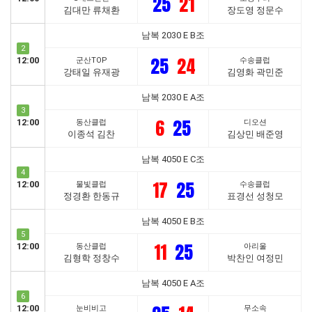
25
21
김대만 류채환
장도영 정문수
남복 2030 E B조
2
25
24
12:00
군산TOP
수송클럽
강태일 유재광
김영화 곽민준
남복 2030 E A조
3
6
25
12:00
동산클럽
디오션
이종석 김찬
김상민 배준영
남복 4050 E C조
4
17
25
12:00
물빛클럽
수송클럽
정경환 한동규
표경선 성청모
남복 4050 E B조
5
11
25
12:00
동산클럽
아리울
김형학 정창수
박찬인 여정민
남복 4050 E A조
6
12:00
눈비비고
무소속