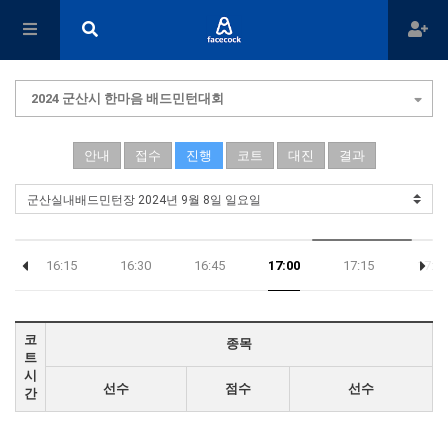
2024 군산시 한마음 배드민턴대회
안내
접수
진행
코트
대진
결과
0
16:15
16:30
16:45
17:00
17:15
17:30
코
종목
트
시
선수
점수
선수
간