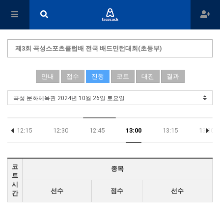
제3회 곡성스포츠클럽배 전국 배드민턴대회(초등부)
안내
접수
진행
코트
대진
결과
12:15
12:30
12:45
13:00
13:15
13:30
코
종목
트
시
선수
점수
선수
간