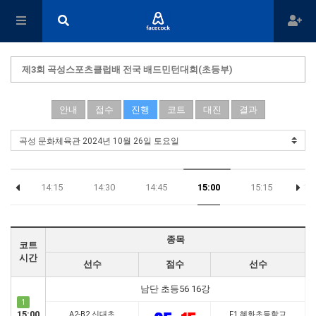
제3회 곡성스포츠클럽배 전국 배드민턴대회(초등부)
안내
접수
진행
코트
대진
결과
:00
14:15
14:30
14:45
15:00
15:15
15:
종목
코트
시간
선수
점수
선수
남단 초등56 16강
1
15:00
A2-B2 신대초
F1 혜화초등학교