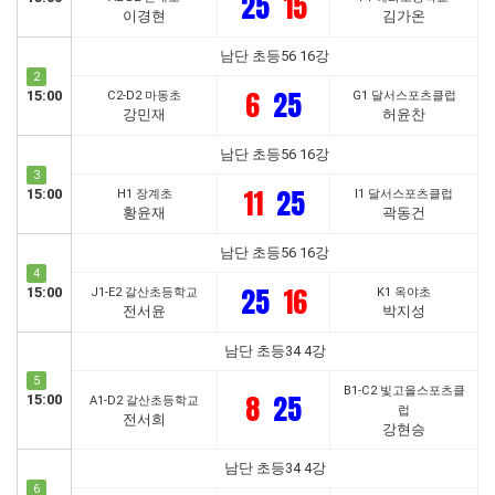
25
15
이경현
김가온
남단 초등56 16강
2
6
25
15:00
C2-D2 마동초
G1 달서스포츠클럽
강민재
허윤찬
남단 초등56 16강
3
11
25
15:00
H1 장계초
I1 달서스포츠클럽
황윤재
곽동건
남단 초등56 16강
4
25
16
15:00
J1-E2 갈산초등학교
K1 옥야초
전서윤
박지성
남단 초등34 4강
5
B1-C2 빛고을스포츠클
8
25
15:00
A1-D2 갈산초등학교
럽
전서희
강현승
남단 초등34 4강
6