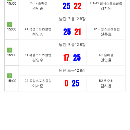
25
22
15:00
C1-B2 슬배생
D1-A2 달서스포츠클럽
권민준
김지안
남단 초등12 8강
7
25
21
15:00
A1 곡성스포츠클럽
D2 곡성스포츠클럽
최인영
신준호
남단 초등12 8강
8
17
25
15:00
B1 곡성스포츠클럽
C2 슬배생
김양수
권민율
남단 초등12 8강
9
0
25
15:00
C1 곡성스포츠클럽
B2 호수초
이서준
김시윤