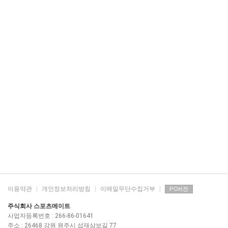
이용약관
|
개인정보처리방침
|
이메일무단수집거부
|
PC버전
주식회사 스포츠메이트
사업자등록번호 : 266-86-01641
주소 : 26468 강원 원주시 섭재삼보길 77