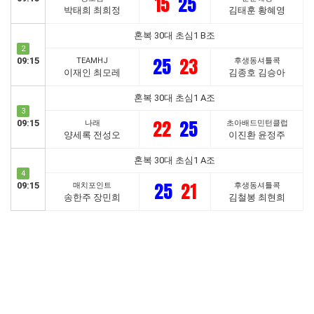
15
25
박태희 최희정
김태훈 황혜영
혼복 30대 초심1 B조
2
25
23
09:15
TEAMHJ
후생동셔틀콕
이재인 최모레
김종호 김승아
혼복 30대 초심1 A조
3
22
25
09:15
나래
초아배드민턴클럽
양세록 전성오
이진환 윤정주
혼복 30대 초심1 A조
4
25
21
09:15
매치포인트
후생동셔틀콕
송한주 장민희
김철봉 최현희