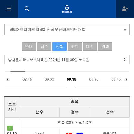
링티X프리미크 제4회 전국오픈배드민턴대회
안내
접수
진행
코트
대진
결과
08:30
08:45
09:00
09:15
09:30
09:45
종목
코트
시간
선수
점수
선수
혼복 30대 초심1 C조
1
09:15
댕초심
훈훈혜영