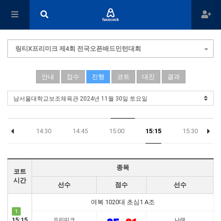
링티X프리미크 제4회 전국오픈배드민턴대회
안내
접수
진행
코트
대진
결과
14:15
14:30
14:45
15:00
15:15
15:30
종목
코트
시간
선수
점수
선수
여복 1020대 초심1 A조
1
15:15
프리미크
나래