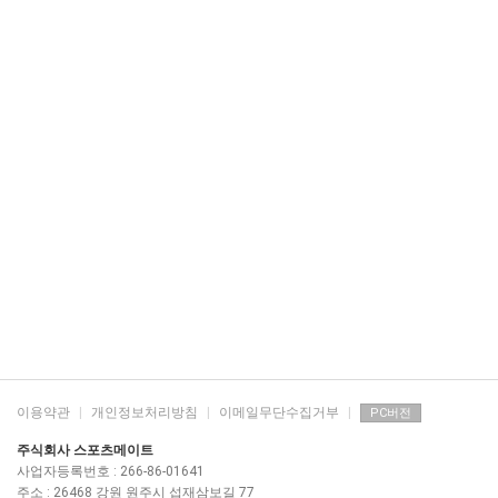
이용약관
|
개인정보처리방침
|
이메일무단수집거부
|
PC버전
주식회사 스포츠메이트
사업자등록번호 : 266-86-01641
주소 : 26468 강원 원주시 섭재삼보길 77