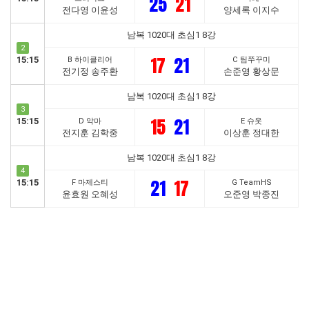
25
21
전다영 이윤성
양세록 이지수
남복 1020대 초심1 8강
2
17
21
15:15
B 하이클리어
C 팀쭈꾸미
전기정 송주환
손준영 황상문
남복 1020대 초심1 8강
3
15
21
15:15
D 악마
E 슈웃
전지훈 김학중
이상훈 정대한
남복 1020대 초심1 8강
4
21
17
15:15
F 마제스티
G TeamHS
윤효원 오혜성
오준영 박종진