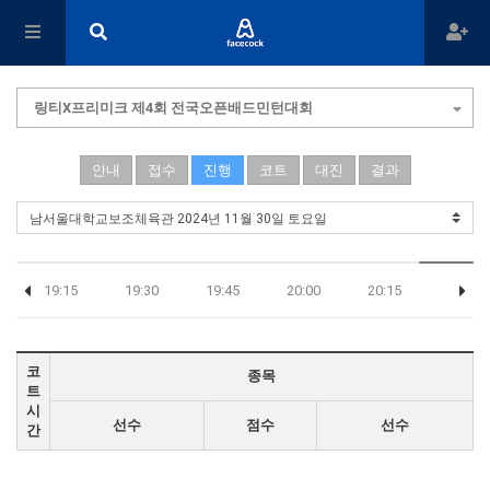
링티X프리미크 제4회 전국오픈배드민턴대회
안내
접수
진행
코트
대진
결과
19:15
19:30
19:45
20:00
20:15
코
종목
트
시
선수
점수
선수
간