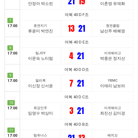
21
19
안정아 박소린
이춘영 유재화
여복 40 D F조
7
13
21
17:00
호연지기
청연클럽
류윤미 박연진
남선주 배혜영
여복 40 D E조
8
4
21
17:00
팀JOY
이게뭐라고
이문숙 노티텀
박종은 정지선
여복 40 D D조
9
7
21
17:00
얼리콕
YBMC
이신정 신서윤
이애리 남보라
여복 40 D C조
10
3
21
17:00
최강인주
이게뭐라고
임영수 박상미
최진선 김미경
여복 40 D B조
11
17:00
팀위너스
배치꼬