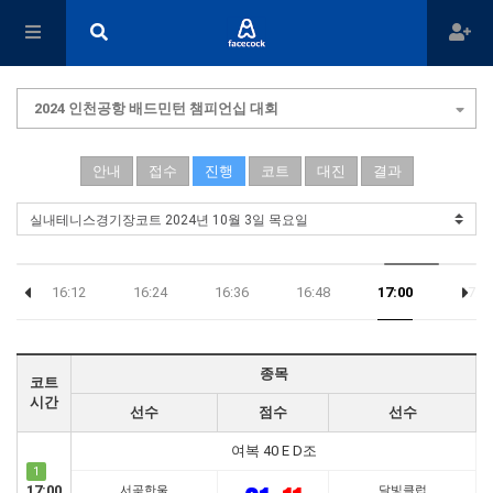
2024 인천공항 배드민턴 챔피언십 대회
안내
접수
진행
코트
대진
결과
0
16:12
16:24
16:36
16:48
17:00
17:1
종목
코트
시간
선수
점수
선수
여복 40 E D조
1
17:00
서곶한울
달빛클럽