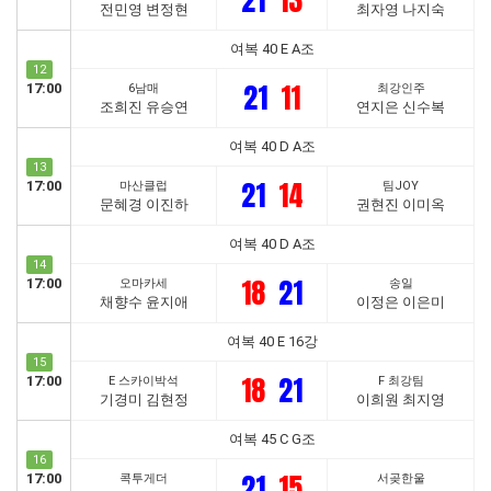
21
13
전민영 변정현
최자영 나지숙
여복 40 E A조
12
21
11
17:00
6남매
최강인주
조희진 유승연
연지은 신수복
여복 40 D A조
13
21
14
17:00
마산클럽
팀JOY
문혜경 이진하
권현진 이미옥
여복 40 D A조
14
18
21
17:00
오마카세
송일
채향수 윤지애
이정은 이은미
여복 40 E 16강
15
18
21
17:00
E 스카이박석
F 최강팀
기경미 김현정
이희원 최지영
여복 45 C G조
16
21
15
17:00
콕투게더
서곶한울