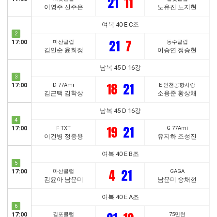
21
11
이영주 신주은
노유진 노지현
여복 40 E C조
2
21
7
17:00
마산클럽
동수클럽
김인순 윤희정
이승연 정승현
남복 45 D 16강
3
18
21
17:00
D 77Ami
E 인천공항사랑
김근택 김학상
소용준 황상채
남복 45 D 16강
4
19
21
17:00
F TXT
G 77Ami
이건병 정종용
유지하 조성진
여복 40 E B조
5
4
21
17:00
마산클럽
GAGA
김윤아 남윤미
남윤미 송채현
여복 40 E A조
6
17:00
김포클럽
75민턴