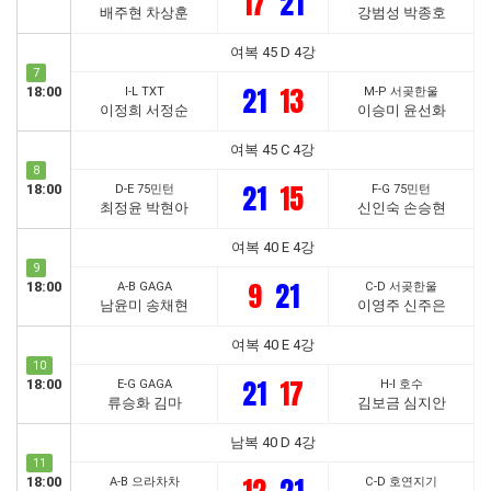
17
21
배주현 차상훈
강범성 박종호
여복 45 D 4강
7
21
13
18:00
I-L TXT
M-P 서곶한울
이정희 서정순
이승미 윤선화
여복 45 C 4강
8
21
15
18:00
D-E 75민턴
F-G 75민턴
최정윤 박현아
신인숙 손승현
여복 40 E 4강
9
9
21
18:00
A-B GAGA
C-D 서곶한울
남윤미 송채현
이영주 신주은
여복 40 E 4강
10
21
17
18:00
E-G GAGA
H-I 호수
류승화 김마
김보금 심지안
남복 40 D 4강
11
18:00
A-B 으라차차
C-D 호연지기