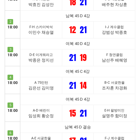
18
21
박효진 김성안
배주현 차상훈
남복 45 D 4강
2
12
21
18:00
F-H 스카이박석
I-J 계수클럽
이민수 채승열
강범성 박종호
여복 40 D 4강
3
21
19
18:00
D-E 이게뭐라고
F 청연클럽
박종은 정지선
남선주 배혜영
여복 45 C 4강
4
21
14
18:00
A 75민턴
B-C 서곶한울
김은선 김미영
조자훈 차경화
여복 45 D 4강
5
15
21
18:00
A-D 배린이
E-H 팔방미인
임성희 황순정
설명주 함미정
남복 45 D 결승
6
18:00
A-E 서곶한울
F-J 계수클럽