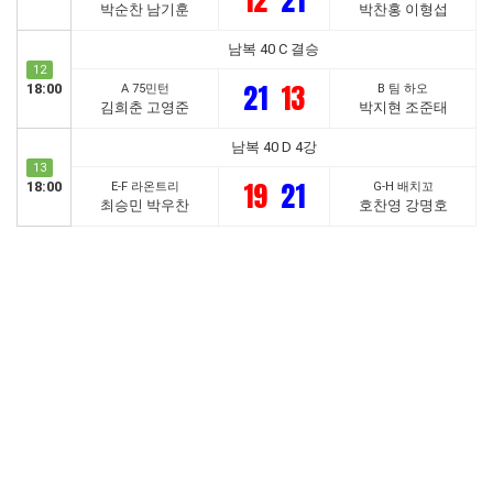
12
21
박순찬 남기훈
박찬홍 이형섭
남복 40 C 결승
12
21
13
18:00
A 75민턴
B 팀 하오
김희춘 고영준
박지현 조준태
남복 40 D 4강
13
19
21
18:00
E-F 라온트리
G-H 배치꼬
최승민 박우찬
호찬영 강명호