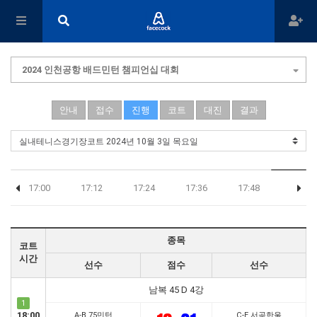
2024 인천공항 배드민턴 챔피언십 대회
안내
접수
진행
코트
대진
결과
17:00
17:12
17:24
17:36
17:48
종목
코트
시간
선수
점수
선수
남복 45 D 4강
1
18:00
A-B 75민턴
C-E 서곶한울