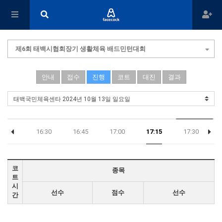
제6회 태백시협회장기 생활체육 배드민턴대회
안내
접수
진행
코트
대진
결과
16:15
16:30
16:45
17:00
17:15
17:30
코
종목
트
시
선수
점수
선수
간