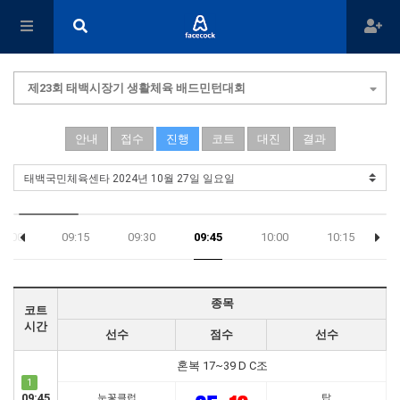
제23회 태백시장기 생활체육 배드민턴대회
안내
접수
진행
코트
대진
결과
09:00
09:15
09:30
09:45
10:00
10:15
1
17:45
종목
코트
시간
선수
점수
선수
혼복 17~39 D C조
1
09:45
눈꽃클럽
탑