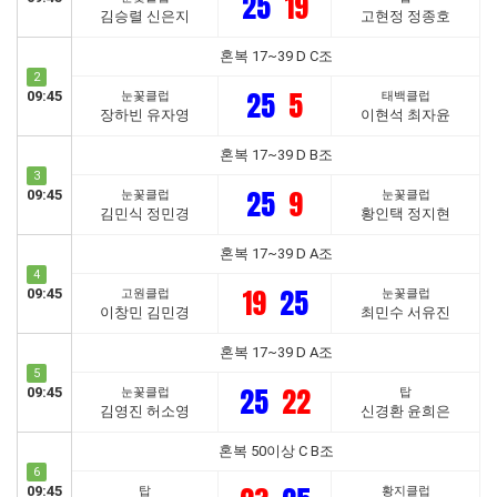
25
19
김승렬 신은지
고현정 정종호
혼복 17~39 D C조
2
25
5
09:45
눈꽃클럽
태백클럽
장하빈 유자영
이현석 최자윤
혼복 17~39 D B조
3
25
9
09:45
눈꽃클럽
눈꽃클럽
김민식 정민경
황인택 정지현
혼복 17~39 D A조
4
19
25
09:45
고원클럽
눈꽃클럽
이창민 김민경
최민수 서유진
혼복 17~39 D A조
5
25
22
09:45
눈꽃클럽
탑
김영진 허소영
신경환 윤희은
혼복 50이상 C B조
6
09:45
탑
황지클럽