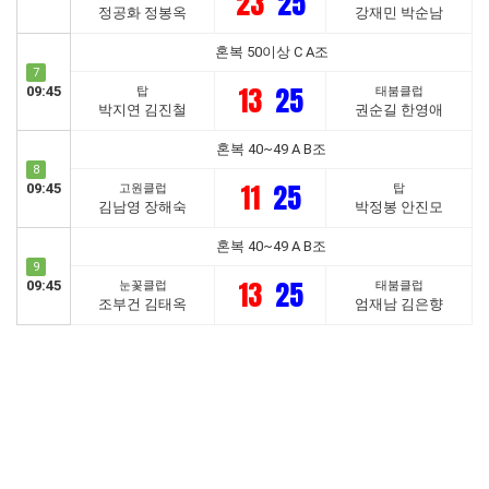
23
25
정공화 정봉옥
강재민 박순남
혼복 50이상 C A조
7
13
25
09:45
탑
태붐클럽
박지연 김진철
권순길 한영애
혼복 40~49 A B조
8
11
25
09:45
고원클럽
탑
김남영 장해숙
박정봉 안진모
혼복 40~49 A B조
9
13
25
09:45
눈꽃클럽
태붐클럽
조부건 김태옥
엄재남 김은향