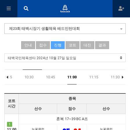
제23회 태백시장기 생활체육 배드민턴대회
안내
접수
진행
코트
대진
결과
10:15
10:30
10:45
11:00
11:15
11:30
종목
코트
시간
선수
점수
선수
혼복 17~39 BC A조
1
11:00
눈꽃클럽
눈꽃클럽