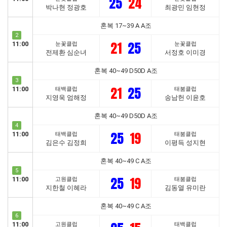
25
24
박나현 정광호
최광민 임현정
혼복 17~39 A A조
2
21
25
11:00
눈꽃클럽
눈꽃클럽
전제환 심순녀
서정호 이미경
혼복 40~49 D50D A조
3
21
25
11:00
태백클럽
태붐클럽
지영욱 엄해정
송남헌 이윤호
혼복 40~49 D50D A조
4
25
19
11:00
태백클럽
태붐클럽
김은수 김정희
이평득 성지현
혼복 40~49 C A조
5
25
19
11:00
고원클럽
태붐클럽
지한철 이혜라
김동열 유미란
혼복 40~49 C A조
6
11:00
고원클럽
태백클럽