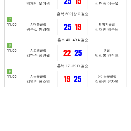
25
15
박재민 오미경
김현숙 이동열
혼복 50이상 C 결승
7
25
19
11:00
A 태붐클럽
B 황지클럽
권순길 한영애
강재민 박순남
혼복 40~49 A 결승
8
22
25
11:00
A 고원클럽
B 탑
김한수 정연월
박정봉 안진모
혼복 17~39 D 결승
9
19
25
11:00
A 눈꽃클럽
B-C 눈꽃클럽
김영진 허소영
장하빈 유자영