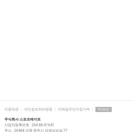
이용약관
|
개인정보처리방침
|
이메일무단수집거부
|
PC버전
주식회사 스포츠메이트
사업자등록번호 : 266-86-01641
주소 : 26468 강원 원주시 섭재삼보길 77