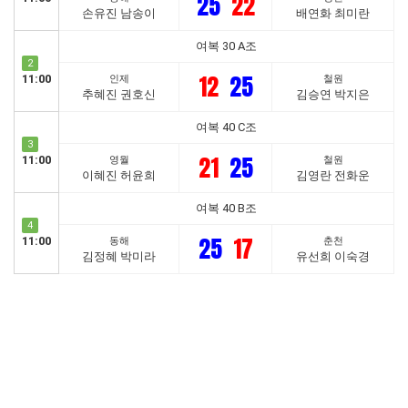
25
22
손유진 남송이
배연화 최미란
여복 30 A조
2
12
25
11:00
인제
철원
추혜진 권호신
김승연 박지은
여복 40 C조
3
21
25
11:00
영월
철원
이혜진 허윤희
김영란 전화운
여복 40 B조
4
25
17
11:00
동해
춘천
김정혜 박미라
유선희 이숙경