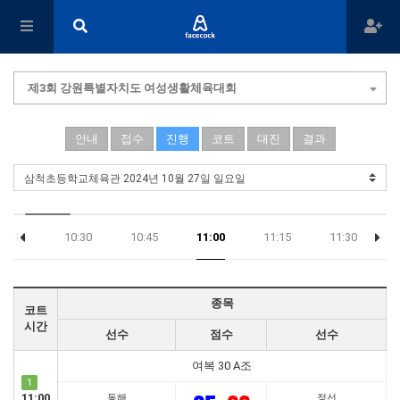
제3회 강원특별자치도 여성생활체육대회
안내
접수
진행
코트
대진
결과
10:15
10:30
10:45
11:00
11:15
11:30
21:45
종목
코트
시간
선수
점수
선수
여복 30 A조
1
11:00
동해
정선