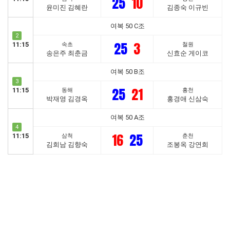
25
10
윤미진 김혜란
김종숙 이규빈
여복 50 C조
2
25
3
11:15
속초
철원
송은주 최춘금
신효순 게이코
여복 50 B조
3
25
21
11:15
동해
홍천
박재영 김경옥
홍경애 신삼숙
여복 50 A조
4
16
25
11:15
삼척
춘천
김희남 김향숙
조봉옥 강연희