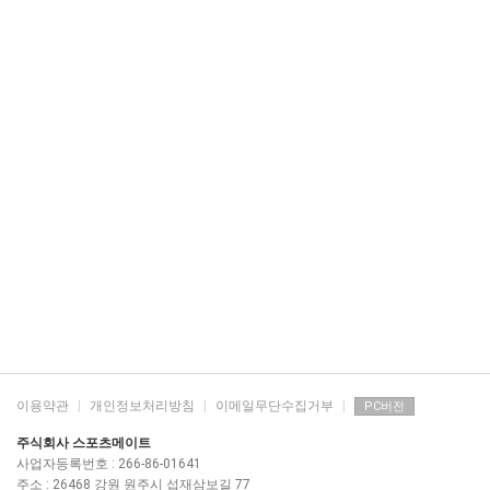
이용약관
|
개인정보처리방침
|
이메일무단수집거부
|
PC버전
주식회사 스포츠메이트
사업자등록번호 : 266-86-01641
주소 : 26468 강원 원주시 섭재삼보길 77