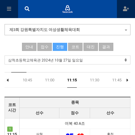
제3회 강원특별자치도 여성생활체육대회
안내
접수
진행
코트
대진
결과
10:30
10:45
11:00
11:15
11:30
11:45
종목
코트
시간
선수
점수
선수
여복 40 A조
1
11:15
삼척
홍천