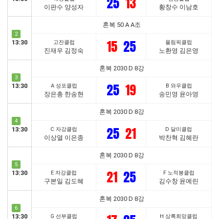
25
13
이판수 양성자
황창수 이남호
혼복 50 A A조
2
15
25
13:30
고잔클럽
올림픽클럽
진재우 김정숙
노환영 김은영
혼복 2030 D 8강
3
25
19
13:30
A 성포클럽
B 와우클럽
장은총 한송현
송민영 윤아영
혼복 2030 D 8강
4
25
21
13:30
C 자강클럽
D 달미클럽
이상열 이은종
박찬혁 김혜란
혼복 2030 D 8강
5
21
25
13:30
E 자강클럽
F 노적봉클럽
구본일 김도혜
김수창 윤예린
혼복 2030 D 8강
6
13:30
G 선부클럽
H 상록희망클럽