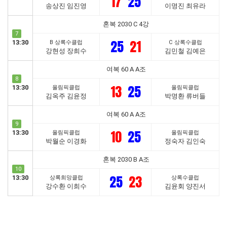
17
25
송상진 임진영
이명진 최유라
혼복 2030 C 4강
7
25
21
13:30
B 상록수클럽
C 상록수클럽
강현성 장희수
김민철 김예은
여복 60 A A조
8
13
25
13:30
올림픽클럽
올림픽클럽
김옥주 김윤정
박명환 류버들
여복 60 A A조
9
10
25
13:30
올림픽클럽
올림픽클럽
박월순 이경화
정숙자 김인숙
혼복 2030 B A조
10
25
23
13:30
상록희망클럽
상록수클럽
강수환 이희수
김윤회 양진서