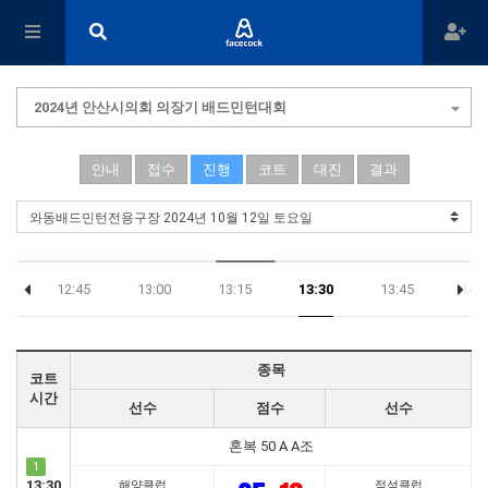
2024년 안산시의회 의장기 배드민턴대회
안내
접수
진행
코트
대진
결과
30
12:45
13:00
13:15
13:30
13:45
14:0
종목
코트
시간
선수
점수
선수
혼복 50 A A조
1
13:30
해양클럽
점섬클럽