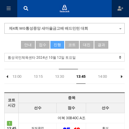
제4회 MG횡성중앙 새마을금고배 배드민턴 대회
안내
접수
진행
코트
대진
결과
13:00
13:15
13:30
13:45
14:00
14:15
종목
코트
시간
선수
점수
선수
여복 30B40C A조
1
13:45
씽씽클럽
횡성