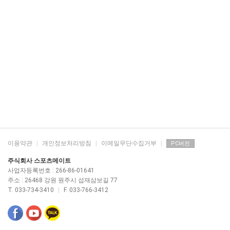
이용약관
|
개인정보처리방침
|
이메일무단수집거부
|
PC버전
주식회사 스포츠메이트
사업자등록번호 : 266-86-01641
주소 : 26468 강원 원주시 섭재삼보길 77
T. 033-734-3410
|
F. 033-766-3412