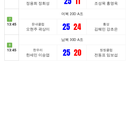
25
11
정용희 정회성
조성목 홍영옥
여복 20D A조
7
25
24
13:45
둔내클럽
횡성
오현주 곽상미
김혜민 강초은
남복 30D A조
8
25
20
13:45
한우리
씽씽클럽
한세민 이승엽
전동표 임보섭