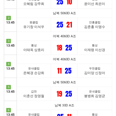
25
10
오혜림 강주희
윤미선 최은미
남복 5060D A조
2
25
21
13:45
원클럽
안흥클럽
유기창 이석우
김춘홍 이명수
여복 4060D A조
3
18
25
13:45
횡성
횡성
이태옥 상효리
이재령 이선경
여복 4060D A조
4
11
25
13:45
둔내클럽
우천클럽
온혜경 손강희
김미양 신정아
남복 5060D A조
5
19
25
13:45
갑천
둔내클럽
이춘선 정영철
봉병희 김영균
남복 30D A조
6
13:45
둔내클럽
횡성