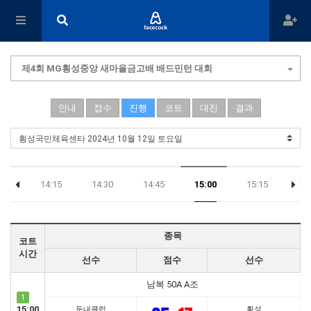
제4회 MG횡성중앙 새마을금고배 배드민턴 대회
안내
접수
진행
코트
대진
결과
:00
14:15
14:30
14:45
15:00
15:15
15:
종목
코트
시간
선수
점수
선수
남복 50A A조
1
15:00
둔내클럽
횡성