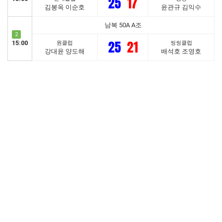
25
17
김봉옥 이순호
윤관규 김익수
남복 50A A조
2
25
21
15:00
원클럽
씽씽클럽
강대윤 양도해
배석호 조영호