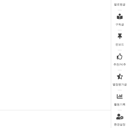
팔로윙글
구독글
핀보드
추천/비추
별점평가글
활동기록
환경설정