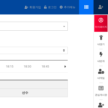
회원가입
로그인
추가메뉴
마이페이지
내경기
내번개
18:15
18:30
18:45
내게임
선수
관심게시판