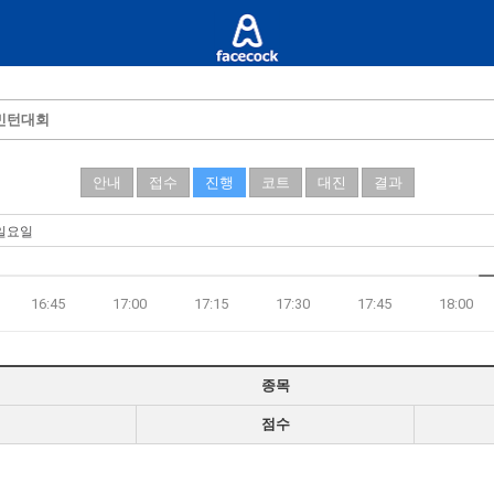
드민턴대회
안내
접수
진행
코트
대진
결과
16:45
17:00
17:15
17:30
17:45
18:00
종목
점수