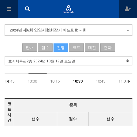
2024년 제6회 안양시협회장기 배드민턴대회
안내
접수
진행
코트
대진
결과
09:45
10:00
10:15
10:30
10:45
11:00
코
종목
트
시
선수
점수
선수
간