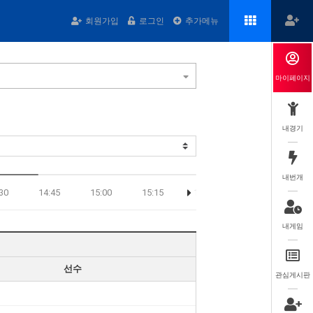
회원가입
로그인
추가메뉴
마이페이지
내경기
내번개
30
14:45
15:00
15:15
15:30
15:45
16:
내게임
선수
관심게시판