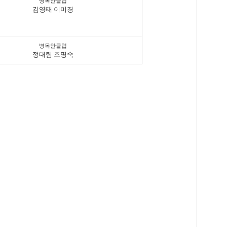
병목안클럽
김영태 이미경
병목안클럽
정대림 조명숙