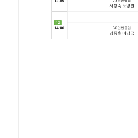
14:00
CS연현클럽
서경숙 노병원
12
14:00
CS연현클럽
김종훈 이남금