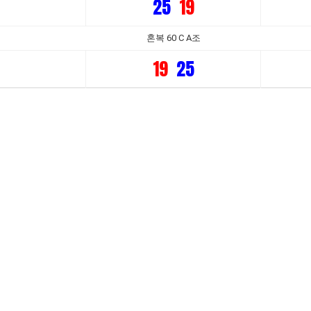
25
19
혼복 60 C A조
19
25