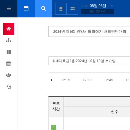
08월 06일
2026
THU
03 : 39 PM
2024년 제6회 안양시협회장기 배드민턴대회
1:30
11:45
12:00
12:15
12:30
12:45
13
코트
시간
선수
1