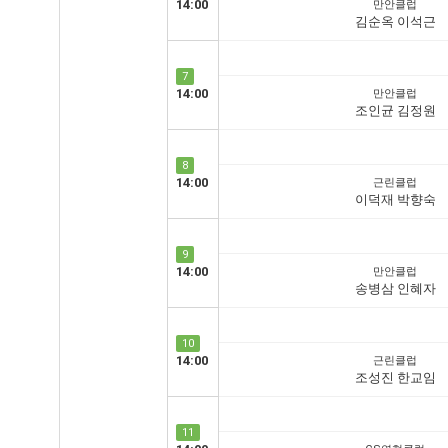
14:00
만안클럽
김순옥 이석근
7
14:00
만안클럽
조인균 김정원
8
14:00
근린클럽
이덕재 박향숙
9
14:00
만안클럽
송병삼 인혜자
10
14:00
근린클럽
조성진 한교임
11