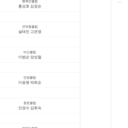
병목안클럽
홍성호 김경순
인덕원클럽
설태진 고은영
비산클럽
이범순 양성철
안양클럽
이응원 박희순
청운클럽
안경수 김회숙