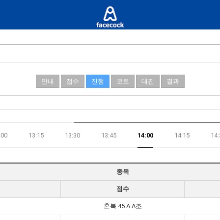
안내
접수
진행
코트
대진
결과
:00
13:15
13:30
13:45
14:00
14:15
14:
종목
점수
혼복 45 A A조