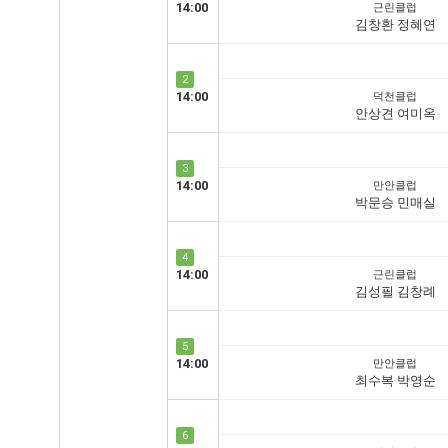
14:00
근린클럽
김창환 정혜연
2
14:00
덕천클럽
안상견 여미옥
3
14:00
만안클럽
박문승 민매실
4
14:00
근린클럽
김성필 김창례
5
14:00
만안클럽
최수복 박영순
6