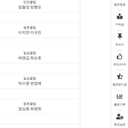
만안클럽
팔로윙글
임철성 임행순
구독글
평촌클럽
이지연 이규진
핀보드
일심클럽
배영갑 최순호
추천/비추
일심클럽
박수원 변점례
별점평가글
평촌클럽
활동기록
정상원 최병희
환경설정