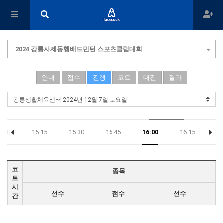
2024 강릉사제동행배드민턴 스포츠클럽대회
안내
접수
진행
코트
대진
결과
5:00
15:15
15:30
15:45
16:00
16:15
16
코
종목
트
시
선수
점수
선수
간