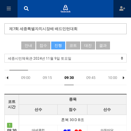
제7회 세종특별자치시장배 배드민턴대회
안내
접수
진행
코트
대진
결과
08:45
09:00
09:15
09:30
09:45
10:00
종목
코트
시간
선수
점수
선수
혼복 30 D B조
1
09:30
대세클럽
아침마당