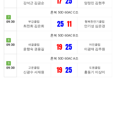
17
25
강석근 김금순
양정민 김현주
혼복 50D 60AC C조
7
25
11
09:30
부강클럽
행복한연기클럽
최천희 김은희
안기성 심은경
혼복 50D 60AC B조
8
19
25
09:30
새결클럽
어진클럽
윤향숙 권용길
이광재 김주원
혼복 50D 60AC A조
9
19
25
09:30
고운클럽
도원클럽
신광수 서재원
홍동기 이상미