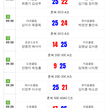
25
22
최환기 김성주
김기림 장지현
혼복 30 D A조
2
25
24
09:30
대세클럽
한마음클럽
상지수 육종희
박정연 황인숙
혼복 30 D A조
3
14
25
09:30
공공스포츠
어진클럽
양종천 배서아
김병남 김서윤
혼복 20D 30C A조
4
9
25
09:30
도원클럽
지음클럽
안현미 최정흠
임채현 나지현
혼복 20D 30C A조
5
25
21
09:30
배사모클럽
한마음클럽
이찬주 이수빈
강지훈 박소은
혼복 50D 60AC C조
6
09:30
도원클럽
새결클럽