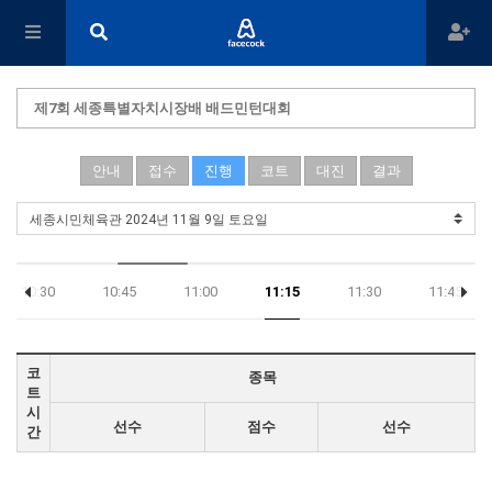
제7회 세종특별자치시장배 배드민턴대회
안내
접수
진행
코트
대진
결과
10:30
10:45
11:00
11:15
11:30
11:45
코
종목
트
시
선수
점수
선수
간