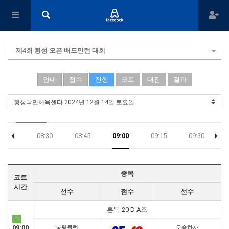
제4회 횡성 오픈 배드민턴 대회
안내
접수
진행
코트
대진
결과
08:15
08:30
08:45
09:00
09:15
09:30
종목
코트
시간
선수
점수
선수
혼복 20 D A조
1
09:00
봉평클럽
우승하자