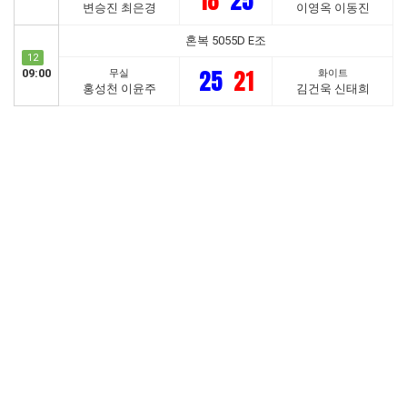
18
25
변승진 최은경
이영옥 이동진
혼복 5055D E조
12
25
21
09:00
무실
화이트
홍성천 이윤주
김건욱 신태희