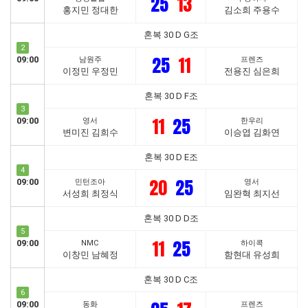
25
13
홍지민 정대한
김소희 주용수
혼복 30 D G조
2
25
11
09:00
남원주
프렌즈
이정민 우정민
전용진 심은희
혼복 30 D F조
3
11
25
09:00
영서
한우리
변미진 김희수
이승엽 김화연
혼복 30 D E조
4
20
25
09:00
민턴조아
영서
서성희 최정식
임완혁 최지선
혼복 30 D D조
5
11
25
09:00
NMC
하이콕
이창민 남혜정
함현대 유성희
혼복 30 D C조
6
09:00
동화
프렌즈