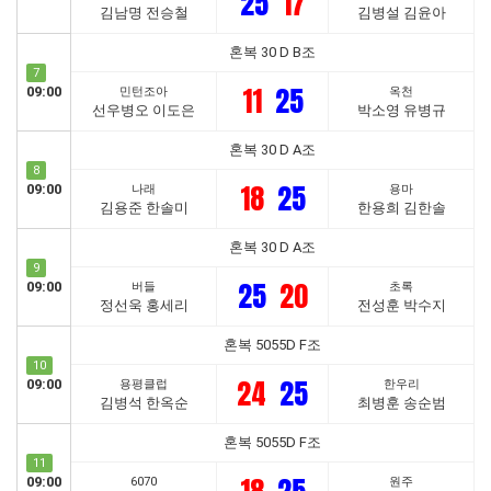
25
17
김남명 전승철
김병설 김윤아
혼복 30 D B조
7
11
25
09:00
민턴조아
옥천
선우병오 이도은
박소영 유병규
혼복 30 D A조
8
18
25
09:00
나래
용마
김용준 한솔미
한용희 김한솔
혼복 30 D A조
9
25
20
09:00
버들
초록
정선욱 홍세리
전성훈 박수지
혼복 5055D F조
10
24
25
09:00
용평클럽
한우리
김병석 한옥순
최병훈 송순범
혼복 5055D F조
11
09:00
6070
원주