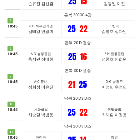
25
15
손유진 김선겸
김동일 이진
혼복 2030C 4강
7
25
22
10:45
C-D 싸우면기권
E 반곡
김태양 민광미
김병호 정다인
혼복 20 D 결승
8
25
16
10:45
A-D 봉평클럽
E-H 원통클럽
홍지민 정대한
정중호 안희원
혼복 30 D 결승
9
21
25
10:45
A-C 둔내
D-G 남원주
정회성 이유진
이정민 우정민
남복 20 D3 D조
10
25
22
10:45
서화클럽
참빛클럽
최승렬 박범용
최태환 이정웅
남복 20 D3 D조
11
10:45
하이콕
청명