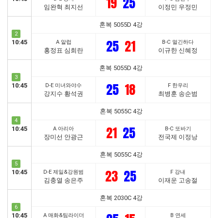
19
25
임완혁 최지선
이정민 우정민
혼복 5055D 4강
2
25
21
10:45
A 알럽
B-C 멀긴하다
홍정표 심희란
이규한 신혜정
혼복 5055D 4강
3
25
18
10:45
D-E 미녀와야수
F 한우리
강지수 황석권
최병훈 송순범
혼복 5055C 4강
4
21
25
10:45
A 아리아
B-C 또바기
장미선 안광근
전국제 이정낭
혼복 5055C 4강
5
23
25
10:45
D-E 제일&강원범
F 강내
김충열 송은주
이재운 고송절
혼복 2030C 4강
6
10:45
A 매화&팀라이더
B 연세