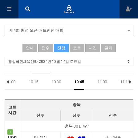
제4회 횡성 오픈 배드민턴 대회
안내
접수
진행
코트
대진
결과
10:00
10:15
10:30
10:45
11:00
11:15
종목
코트
시간
선수
점수
선수
혼복 30 D 4강
1
10:45
D-E 영서
F-G 남원주