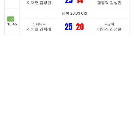
25
14
이재연 김영인
함영혁 김성민
남복 20 D3 C조
12
25
20
10:45
느티나무
무궁화
진영호 김학래
이영진 김정현