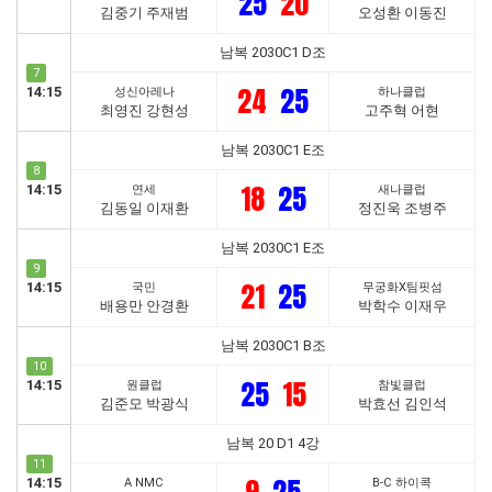
25
20
김중기 주재범
오성환 이동진
남복 2030C1 D조
7
24
25
14:15
성신아레나
하나클럽
최영진 강현성
고주혁 어현
남복 2030C1 E조
8
18
25
14:15
연세
새나클럽
김동일 이재환
정진욱 조병주
남복 2030C1 E조
9
21
25
14:15
국민
무궁화X팀핏섬
배용만 안경환
박학수 이재우
남복 2030C1 B조
10
25
15
14:15
원클럽
참빛클럽
김준모 박광식
박효선 김인석
남복 20 D1 4강
11
14:15
A NMC
B-C 하이콕