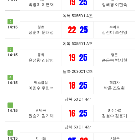
19
25
박영미 이연재
정해경 이현숙
여복 5055D1 A조
2
22
25
14:15
청초
수아르
정순미 문태정
김선미 조선영
여복 5055D1 A조
3
19
25
14:15
동화
명문
윤정향 김남명
손은숙 박서현
남복 2030C1 C조
4
18
25
14:15
맥스클럽
핵감자
이민수 우민석
박훈 조일환
남복 50 D1 4강
5
16
25
14:15
A 반곡
B 수아르
원승기 김기태
김철수 김용기
남복 50 D1 4강
6
14:15
C 버들
D 원주