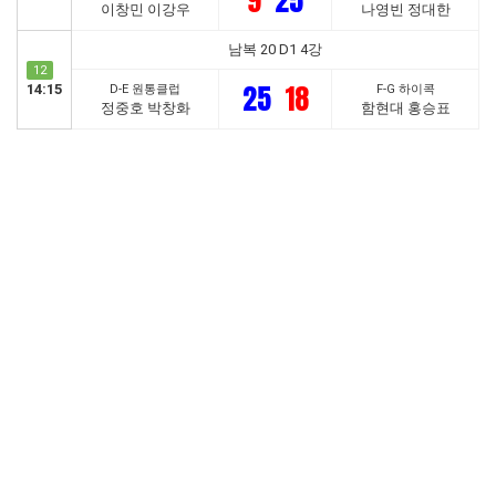
9
25
이창민 이강우
나영빈 정대한
남복 20 D1 4강
12
25
18
14:15
D-E 원통클럽
F-G 하이콕
정중호 박창화
함현대 홍승표