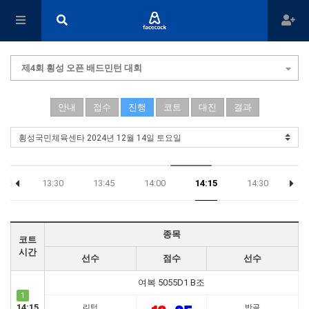
제4회 횡성 오픈 배드민턴 대회
안내
접수
진행
코트
대진
결과
:15
13:30
13:45
14:00
14:15
14:30
14
종목
코트
시간
선수
점수
선수
여복 5055D1 B조
1
14:15
리턴
반곡