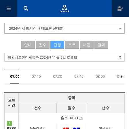
2024년 시흥시장배 배드민턴대회
안내
접수
진행
코트
대진
결과
07:00
07:15
07:30
07:45
08:00
08:15
20:30
20:45
종목
코트
시간
선수
점수
선수
혼복 30 D E조
1
07:00
온누리클럽
한울클럽