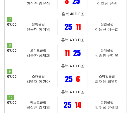
8
25
한진수 임은정
이호성 유경
혼복 40 D E조
7
25
11
07:00
은행클럽
신일클럽
전용현 이미영
이동규 이은희
혼복 40 D D조
8
11
25
07:00
오이도클럽
은계클럽
김승환 심재희
김종찬 윤미영
혼복 40 D C조
9
25
6
07:00
소래클럽
스마일클럽
김병재 이현아
최재원 최영미
혼복 40 D B조
10
25
14
07:00
베스트클럽
은행클럽
공성근 김지영
강귀성 유샘결