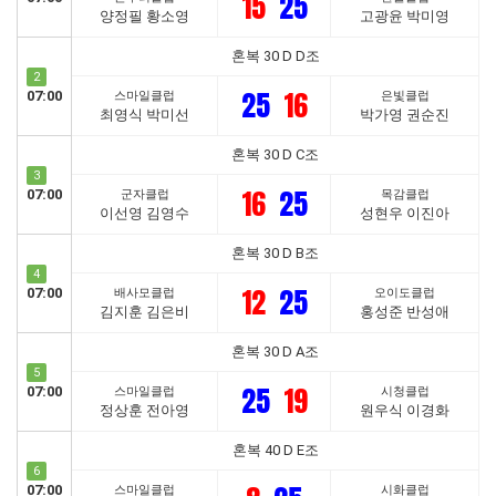
15
25
양정필 황소영
고광윤 박미영
혼복 30 D D조
2
25
16
07:00
스마일클럽
은빛클럽
최영식 박미선
박가영 권순진
혼복 30 D C조
3
16
25
07:00
군자클럽
목감클럽
이선영 김영수
성현우 이진아
혼복 30 D B조
4
12
25
07:00
배사모클럽
오이도클럽
김지훈 김은비
홍성준 반성애
혼복 30 D A조
5
25
19
07:00
스마일클럽
시청클럽
정상훈 전아영
원우식 이경화
혼복 40 D E조
6
07:00
스마일클럽
시화클럽