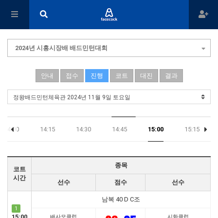
2024년 시흥시장배 배드민턴대회
안내
접수
진행
코트
대진
결과
14:00
14:15
14:30
14:45
15:00
15:15
종목
코트
시간
선수
점수
선수
남복 40 D C조
1
15:00
배사모클럽
시화클럽