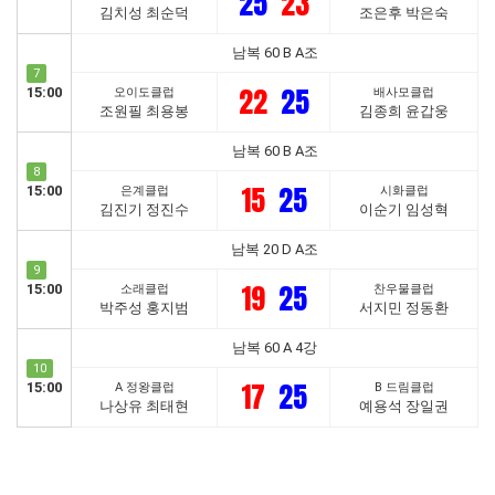
25
23
김치성 최순덕
조은후 박은숙
남복 60 B A조
7
22
25
15:00
오이도클럽
배사모클럽
조원필 최용봉
김종희 윤갑웅
남복 60 B A조
8
15
25
15:00
은계클럽
시화클럽
김진기 정진수
이순기 임성혁
남복 20 D A조
9
19
25
15:00
소래클럽
찬우물클럽
박주성 홍지범
서지민 정동환
남복 60 A 4강
10
17
25
15:00
A 정왕클럽
B 드림클럽
나상유 최태현
예용석 장일권