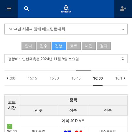
2024년 시흥시장배 배드민턴대회
안내
접수
진행
코트
대진
결과
15:00
15:15
15:30
15:45
16:00
16:15
종목
코트
시간
선수
점수
선수
여복 40 D A조
1
16:00
매화클럽
베스트클럽