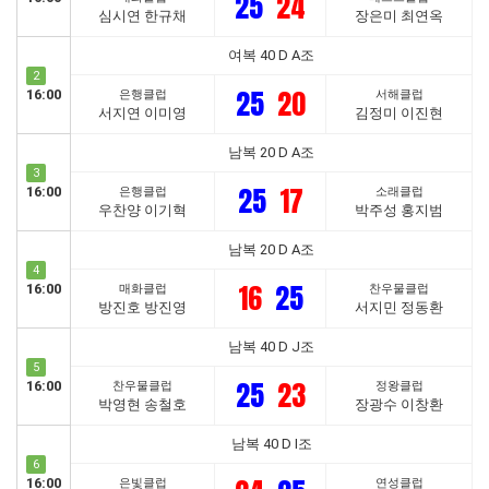
25
24
심시연 한규채
장은미 최연옥
여복 40 D A조
2
25
20
16:00
은행클럽
서해클럽
서지연 이미영
김정미 이진현
남복 20 D A조
3
25
17
16:00
은행클럽
소래클럽
우찬양 이기혁
박주성 홍지범
남복 20 D A조
4
16
25
16:00
매화클럽
찬우물클럽
방진호 방진영
서지민 정동환
남복 40 D J조
5
25
23
16:00
찬우물클럽
정왕클럽
박영현 송철호
장광수 이창환
남복 40 D I조
6
16:00
은빛클럽
연성클럽