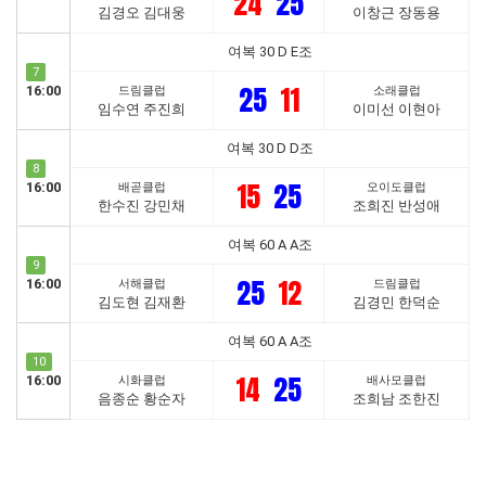
24
25
김경오 김대웅
이창근 장동용
여복 30 D E조
7
25
11
16:00
드림클럽
소래클럽
임수연 주진희
이미선 이현아
여복 30 D D조
8
15
25
16:00
배곧클럽
오이도클럽
한수진 강민채
조희진 반성애
여복 60 A A조
9
25
12
16:00
서해클럽
드림클럽
김도현 김재환
김경민 한덕순
여복 60 A A조
10
14
25
16:00
시화클럽
배사모클럽
음종순 황순자
조희남 조한진