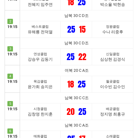
18
25
전혜지 임주연
박소율 박현송
남복 30 C D조
2
25
15
19:15
베스트클럽
정왕클럽
유해룡 전덕열
수나 리중후
남복 30 C D조
3
25
22
19:15
연성클럽
신일클럽
강승우 김동기
심상현 김경식
여복 20 C A조
4
18
25
19:15
목감클럽
월곶클럽
윤가희 송지은
이수빈 김수인
남복 30 C C조
5
20
25
19:15
시청클럽
배곧클럽
김창영 한지훈
정지명 최홍규
남복 30 C A조
6
19:15
매화클럽
소래클럽