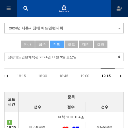
2024년 시흥시장배 배드민턴대회
안내
접수
진행
코트
대진
결과
:00
18:15
18:30
18:45
19:00
19:15
19
종목
코트
시간
선수
점수
선수
여복 2030 B A조
1
19:15
베스트클럽
찬우물클럽