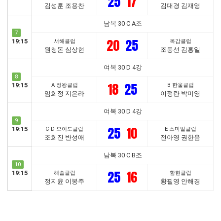
25
17
김성훈 조용찬
김대경 김재영
남복 30 C A조
7
20
25
19:15
서해클럽
목감클럽
원청돈 심상현
조동선 김홍일
여복 30 D 4강
8
18
25
19:15
A 정왕클럽
B 한울클럽
임희정 지은라
이정란 박미영
여복 30 D 4강
9
25
10
19:15
C-D 오이도클럽
E 스마일클럽
조희진 반성애
전아영 권한음
남복 30 C B조
10
25
16
19:15
해솔클럽
함현클럽
정지윤 이봉주
황필영 안해경