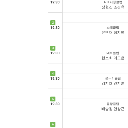
19:30
A-C 시청클럽
장현진 조경옥
2
19:30
소래클럽
유연재 장지영
3
19:30
매화클럽
한소희 이도은
4
19:30
온누리클럽
김지호 안지훈
5
19:30
물왕클럽
배승원 안창근
6