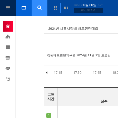
08월 08일
2026
SAT
08 : 48 AM
2024년 시흥시장배 배드민턴대회
:30
16:45
17:00
17:15
17:30
17:45
18:
코트
시간
선수
1