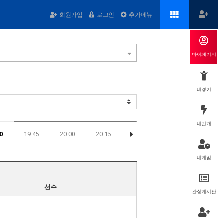
회원가입
로그인
추가메뉴
마이페이지
내경기
내번개
0
19:45
20:00
20:15
내게임
선수
관심게시판