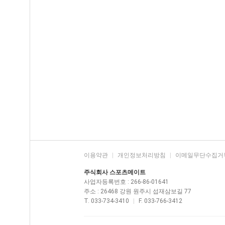
이용약관
|
개인정보처리방침
|
이메일무단수집거
주식회사 스포츠메이트
사업자등록번호 : 266-86-01641
주소 : 26468 강원 원주시 섭재삼보길 77
T. 033-734-3410
|
F. 033-766-3412