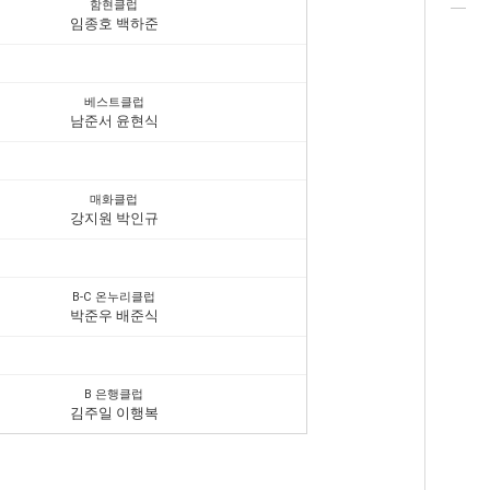
함현클럽
임종호 백하준
베스트클럽
남준서 윤현식
매화클럽
강지원 박인규
B-C 온누리클럽
박준우 배준식
B 은행클럽
김주일 이행복