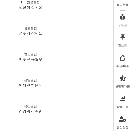
D-F 월곶클럽
팔로윙글
신현정 김지선
구독글
함현클럽
성주영 장연실
핀보드
연성클럽
이주은 윤월수
추천/비추
신일클럽
이재민 한은석
별점평가글
목감클럽
활동기록
김영광 신수민
환경설정