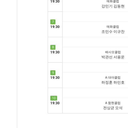
19:30
매화클럽
강민기 김동현
7
19:30
매화클럽
조민수 이규찬
8
19:30
배사모클럽
박관선 서용운
9
19:30
A 대야클럽
하정훈 하민호
10
19:30
A 함현클럽
전상균 오석