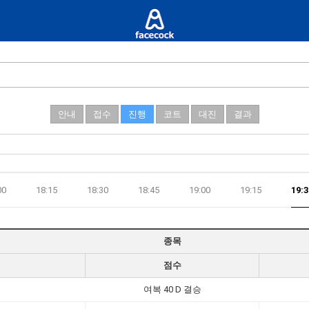
안내
접수
진행
코트
대진
결과
00
18:15
18:30
18:45
19:00
19:15
19:3
종목
점수
여복 40 D 결승