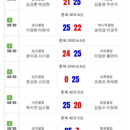
21
25
김성훈 박성현
김동원 우은지
혼복 40 B A조
2
25
22
08:30
송산클럽
해나루클럽
이명화 이희석
송애경 이경우
혼복 2030 A A조
3
24
25
08:30
송산클럽
파워클럽
윤미경 서기원
이영운 황은미
혼복 2030 A A조
4
0
25
08:30
당진클럽
상록클럽
호성윤 소민영
조효은 최재환
혼복 40 D D조
5
25
20
08:30
석문클럽
탑동클럽
최지연 김소형
김동수 이정희
혼복 40 D C조
6
08:30
송악클럽
행복클럽