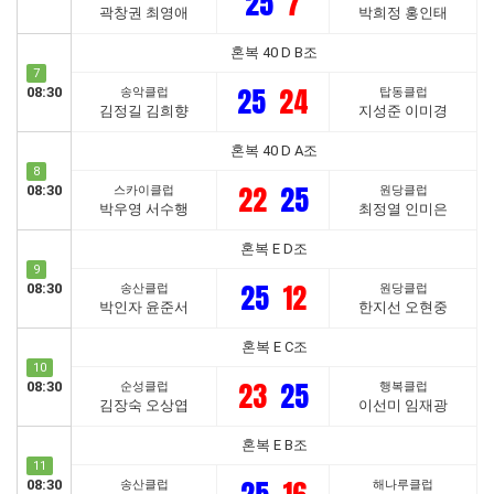
25
7
곽창권 최영애
박희정 홍인태
혼복 40 D B조
7
25
24
08:30
송악클럽
탑동클럽
김정길 김희향
지성준 이미경
혼복 40 D A조
8
22
25
08:30
스카이클럽
원당클럽
박우영 서수행
최정열 인미은
혼복 E D조
9
25
12
08:30
송산클럽
원당클럽
박인자 윤준서
한지선 오현중
혼복 E C조
10
23
25
08:30
순성클럽
행복클럽
김장숙 오상엽
이선미 임재광
혼복 E B조
11
08:30
송산클럽
해나루클럽