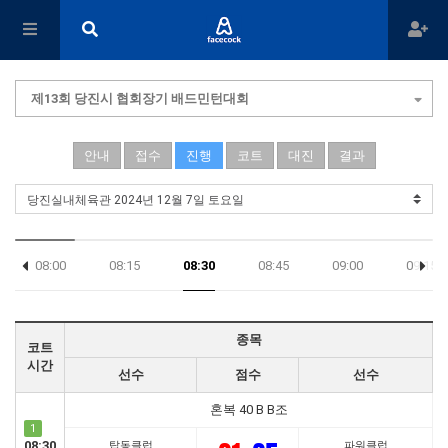
제13회 당진시 협회장기 배드민턴대회
안내
접수
진행
코트
대진
결과
08:00
08:15
08:30
08:45
09:00
09:15
17:45
종목
코트
시간
선수
점수
선수
혼복 40 B B조
1
08:30
탑동클럽
파워클럽