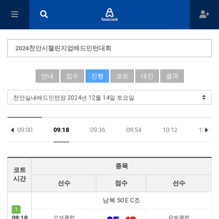
2024천안시챌린지업배드민턴대회
안내
접수
진행
코트
대진
결과
09:00
09:18
09:36
09:54
10:12
10:30
18:54
종목
코트
시간
선수
점수
선수
남복 50 E C조
1
09:18
오성클럽
은빛클럽