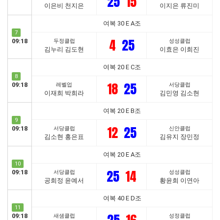
25
15
이은비 천지은
이지은 류진미
여복 30 E A조
7
4
25
09:18
두정클럽
성성클럽
김누리 김도현
이효은 이희진
여복 20 E C조
8
18
25
09:18
레벨업
서당클럽
이재희 박희라
김민영 김소현
여복 20 E B조
9
12
25
09:18
서당클럽
신안클럽
김소현 홍은표
김유지 장민정
여복 20 E A조
10
25
14
09:18
서당클럽
성성클럽
공희정 윤예서
황윤희 이연아
여복 40 E D조
11
09:18
새샘클럽
성정클럽