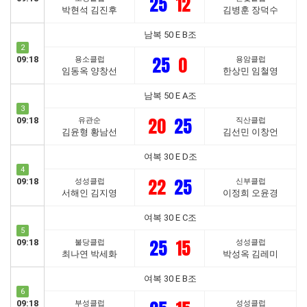
25
12
박현석 김진후
김병훈 장덕수
남복 50 E B조
2
25
0
09:18
용소클럽
용암클럽
임동옥 양창선
한상민 임철영
남복 50 E A조
3
20
25
09:18
유관순
직산클럽
김윤형 황남선
김선민 이창언
여복 30 E D조
4
22
25
09:18
성성클럽
신부클럽
서해인 김지영
이정희 오윤경
여복 30 E C조
5
25
15
09:18
불당클럽
성성클럽
최나연 박세화
박성옥 김레미
여복 30 E B조
6
09:18
부성클럽
성성클럽