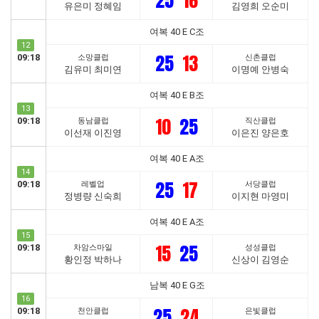
25
16
유은미 정혜임
김영희 오순미
여복 40 E C조
12
25
13
09:18
소망클럽
신촌클럽
김유미 최미연
이명예 안병숙
여복 40 E B조
13
10
25
09:18
동남클럽
직산클럽
이선재 이진영
이은진 양은호
여복 40 E A조
14
25
17
09:18
레벨업
서당클럽
정병량 신숙희
이지현 마영미
여복 40 E A조
15
15
25
09:18
차암스마일
성성클럽
황인정 박하나
신상이 김영순
남복 40 E G조
16
25
24
09:18
천안클럽
은빛클럽