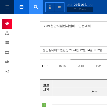
08월 08일
2026
SAT
02 : 43 AM
2024천안시챌린지업배드민턴대회
09:36
09:54
10:12
10:30
10:48
11:06
코트
시간
선수
1