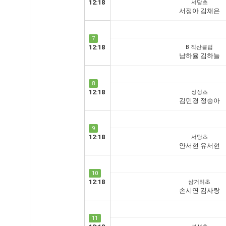
12:18
서당초
서정아 김채은
7
12:18
B 직산클럽
남하율 김하늘
8
12:18
성성초
김민경 정승아
9
12:18
서당초
안서현 유서현
10
12:18
삼거리초
손시연 김사랑
11