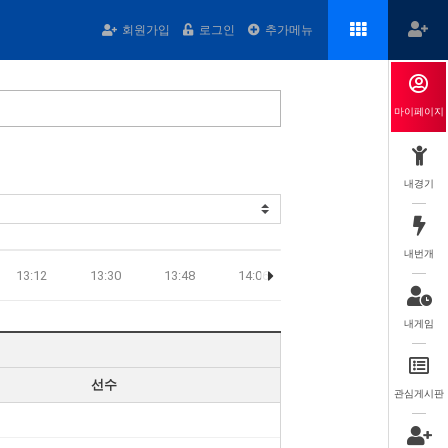
회원가입
로그인
추가메뉴
마이페이지
내경기
내번개
13:12
13:30
13:48
14:06
14:24
14:42
내게임
선수
관심게시판