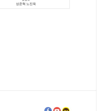
성준혁 노진욱