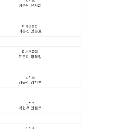
안서초
허수빈 유서희
B 직산클럽
이은진 양은호
D 새샘클럽
유은미 정혜임
안서초
김유진 김지후
안서초
박현우 안젤로
성성초