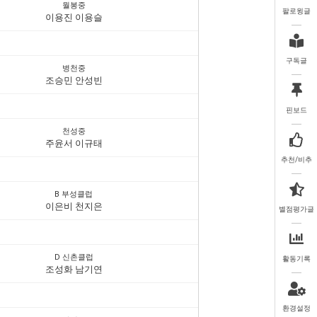
월봉중
팔로윙글
이용진 이용슬
구독글
병천중
조승민 안성빈
핀보드
천성중
주윤서 이규태
추천/비추
B 부성클럽
이은비 천지은
별점평가글
D 신촌클럽
활동기록
조성화 남기연
환경설정