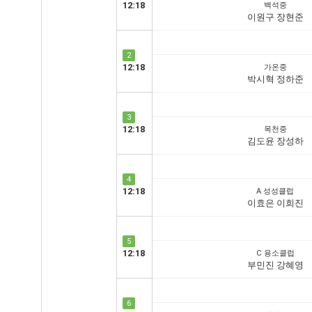
12:18
백석중
이원구 장현준
2
12:18
가온중
박시혁 정하준
3
12:18
목천중
김도윤 장성하
4
12:18
A 성성클럽
이효은 이희진
5
12:18
C 용소클럽
부민진 강혜영
6