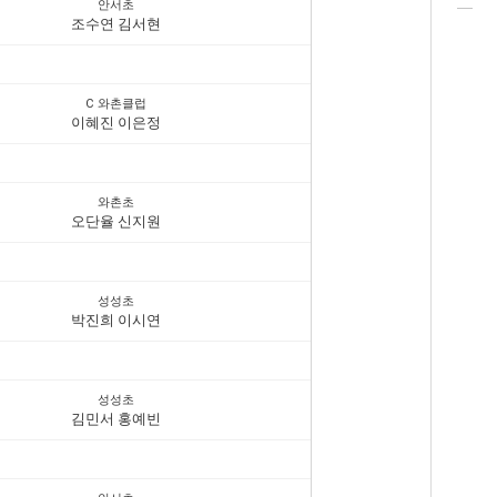
안서초
조수연 김서현
C 와촌클럽
이혜진 이은정
와촌초
오단율 신지원
성성초
박진희 이시연
성성초
김민서 홍예빈