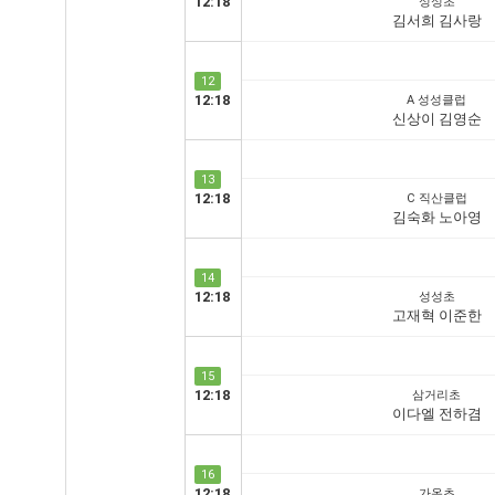
12:18
성성초
김서희 김사랑
12
12:18
A 성성클럽
신상이 김영순
13
12:18
C 직산클럽
김숙화 노아영
14
12:18
성성초
고재혁 이준한
15
12:18
삼거리초
이다엘 전하겸
16
12:18
가온초