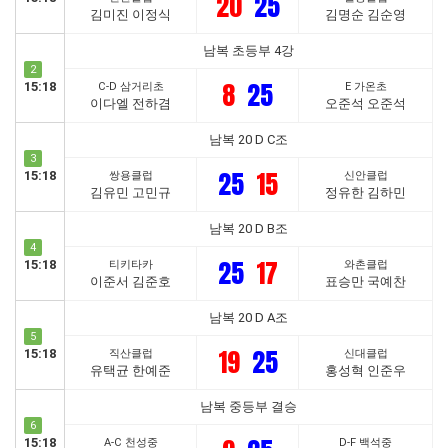
20
25
김미진 이정식
김명순 김순영
남복 초등부 4강
2
8
25
15:18
C-D 삼거리초
E 가온초
이다엘 전하겸
오준석 오준석
남복 20 D C조
3
25
15
15:18
쌍용클럽
신안클럽
김유민 고민규
정유한 김하민
남복 20 D B조
4
25
17
15:18
티키타카
와촌클럽
이준서 김준호
표승만 국예찬
남복 20 D A조
5
19
25
15:18
직산클럽
신대클럽
유택균 한예준
홍성혁 인준우
남복 중등부 결승
6
15:18
A-C 천성중
D-F 백석중