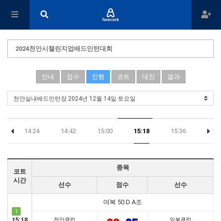
2024천안시챌린지업배드민턴대회
안내
접수
진행
코트
대진
결과
6
14:24
14:42
15:00
15:18
15:36
15:5
종목
코트
시간
선수
점수
선수
여복 50 D A조
1
15:18
천안클럽
일봉클럽