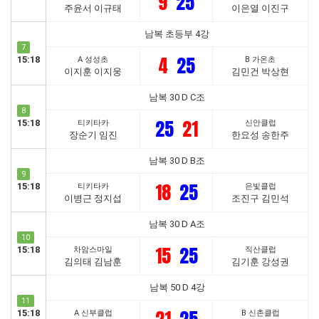
9
25
주윤서 이규태
이은열 이진구
남복 초등부 4강
7
4
25
15:18
A 성성초
B 가온초
이지훈 이지웅
김민건 박상현
남복 30 D C조
8
25
21
15:18
티키타카
신안클럽
장순기 임진
한요성 송한주
남복 30 D B조
9
18
25
15:18
티키타카
은빛클럽
이병근 정지섭
조진구 김민석
남복 30 D A조
10
15
25
15:18
차암스마일
직산클럽
김의태 김남훈
김기훈 강성권
남복 50 D 4강
11
15:18
A 신부클럽
B 신촌클럽