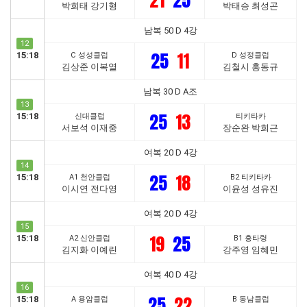
21
25
박희태 강기형
박태승 최성곤
남복 50 D 4강
12
25
11
15:18
C 성성클럽
D 성정클럽
김상준 이복열
김철시 홍동규
남복 30 D A조
13
25
13
15:18
신대클럽
티키타카
서보석 이재중
장순완 박희근
여복 20 D 4강
14
25
18
15:18
A1 천안클럽
B2 티키타카
이시연 전다영
이윤성 성유진
여복 20 D 4강
15
19
25
15:18
A2 신안클럽
B1 흥타령
김지화 이예린
강주영 임혜민
여복 40 D 4강
16
25
22
15:18
A 용암클럽
B 동남클럽