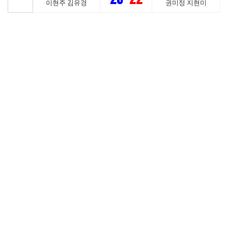
이현주 김유경
권미정 지현미