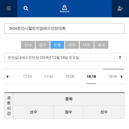
2024천안시챌린지업배드민턴대회
안내
접수
진행
코트
대진
결과
17:06
17:24
17:42
18:00
18:18
18:36
코
종목
트
시
선수
점수
선수
간