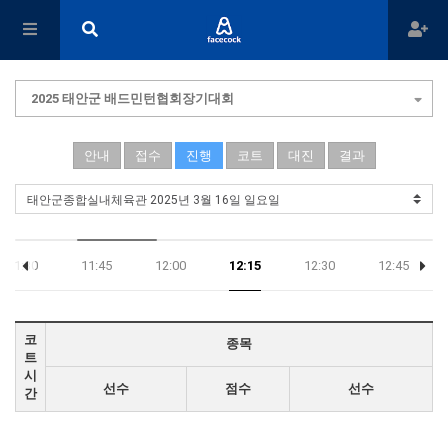
2025 태안군 배드민턴협회장기대회
안내
접수
진행
코트
대진
결과
11:30
11:45
12:00
12:15
12:30
12:45
코
종목
트
시
선수
점수
선수
간