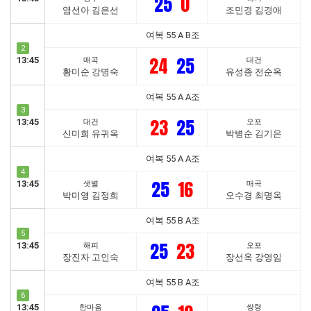
25
0
염선아 김은선
조민경 김경애
여복 55 A B조
2
24
25
13:45
매곡
대건
황미순 강명숙
유성종 전순옥
여복 55 A A조
3
23
25
13:45
대건
오포
신미희 유귀옥
박병순 김기은
여복 55 A A조
4
25
16
13:45
샛별
매곡
박미영 김정희
오수경 최명옥
여복 55 B A조
5
25
23
13:45
해피
오포
장진자 고인숙
장선옥 강영임
여복 55 B A조
6
13:45
한마음
쌍령