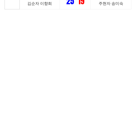
25
19
김순자 이향희
주현자 송미숙