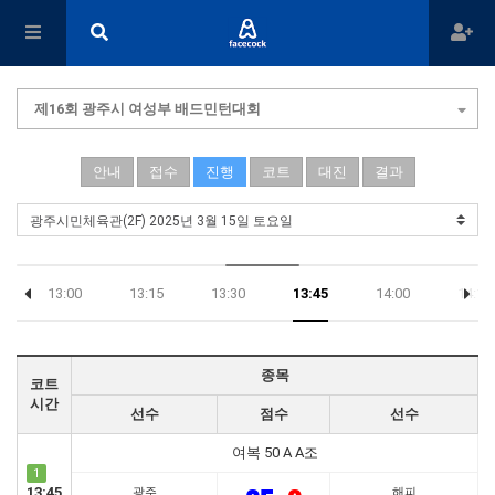
제16회 광주시 여성부 배드민턴대회
안내
접수
진행
코트
대진
결과
13:00
13:15
13:30
13:45
14:00
14:15
종목
코트
시간
선수
점수
선수
여복 50 A A조
1
13:45
광주
해피