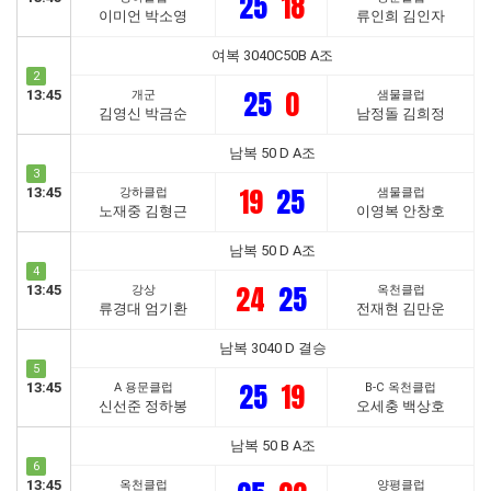
25
18
이미언 박소영
류인희 김인자
여복 3040C50B A조
2
25
0
13:45
개군
샘물클럽
김영신 박금순
남정돌 김희정
남복 50 D A조
3
19
25
13:45
강하클럽
샘물클럽
노재중 김형근
이영복 안창호
남복 50 D A조
4
24
25
13:45
강상
옥천클럽
류경대 엄기환
전재현 김만운
남복 3040 D 결승
5
25
19
13:45
A 용문클럽
B-C 옥천클럽
신선준 정하봉
오세충 백상호
남복 50 B A조
6
13:45
옥천클럽
양평클럽