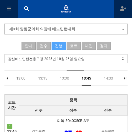
제3회 양평군의회 의장배 배드민턴대회
안내
접수
진행
코트
대진
결과
45
13:00
13:15
13:30
13:45
14:00
14:
종목
코트
시간
선수
점수
선수
여복 3040C50B A조
1
13:45
강하클럽
용문클럽