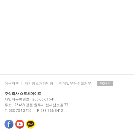
이용약관
|
개인정보처리방침
|
이메일무단수집거부
|
PC버전
주식회사 스포츠메이트
사업자등록번호 : 266-86-01641
주소 : 26468 강원 원주시 섭재삼보길 77
T. 033-734-3410
|
F. 033-766-3412