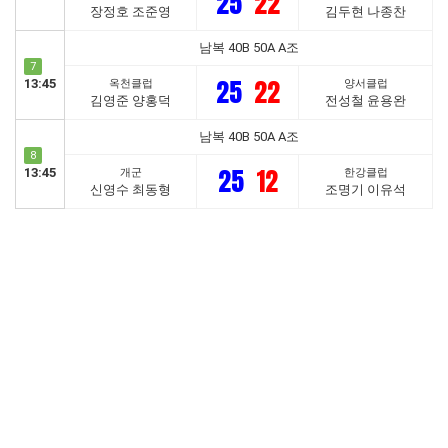
25
22
장정호 조준영
김두현 나종찬
남복 40B 50A A조
7
25
22
13:45
옥천클럽
양서클럽
김영준 양홍덕
전성철 윤용완
남복 40B 50A A조
8
25
12
13:45
개군
한강클럽
신영수 최동형
조명기 이유석