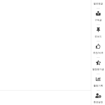
팔로윙글
구독글
핀보드
추천/비추
별점평가글
활동기록
환경설정