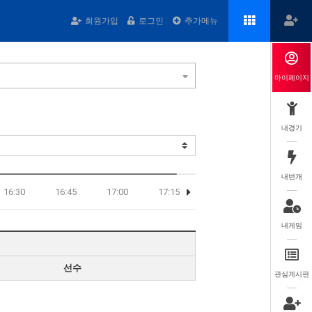
회원가입
로그인
추가메뉴
마이페이지
내경기
내번개
16:30
16:45
17:00
17:15
17:30
내게임
선수
관심게시판