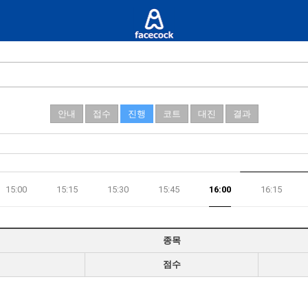
안내
접수
진행
코트
대진
결과
15:00
15:15
15:30
15:45
16:00
16:15
종목
점수