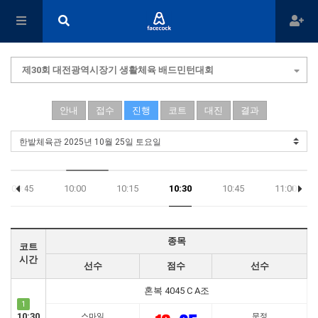
제30회 대전광역시장기 생활체육 배드민턴대회
안내
접수
진행
코트
대진
결과
09:45
10:00
10:15
10:30
10:45
11:00
종목
코트
시간
선수
점수
선수
혼복 4045 C A조
1
10:30
스마일
문정