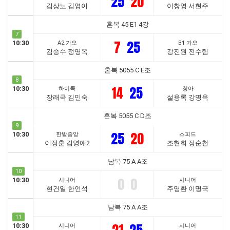
25
20
김상노 김영이
이창영 서현주
혼복 45 E1 4강
7
7
25
10:30
A2 가오
B1 가오
김승수 정영옥
강진원 전수림
혼복 5055 C E조
8
14
25
10:30
하이콕
청아
장래국 김민숙
설용록 강명옥
혼복 5055 C D조
9
25
20
10:30
한밭중앙
스피드
이정훈 김영애2
조현희 정순천
남복 75 A A조
10
0
0
10:30
시니어
시니어
현건일 한언석
주영환 이명국
남복 75 A A조
11
10:30
시니어
시니어