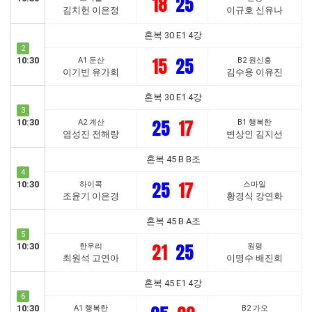
18
25
김치헌 이은정
이규호 신유나
혼복 30 E1 4강
2
15
25
10:30
A1 둔산
B2 원신흥
이기빈 유가희
김수용 이유진
혼복 30 E1 4강
3
25
17
10:30
A2 계산
B1 행복한
염성진 전해랑
변상인 김지선
혼복 45 B B조
4
25
17
10:30
하이콕
스마일
조윤기 이은경
황경식 강연화
혼복 45 B A조
5
21
25
10:30
한우리
원평
최원석 고연아
이명수 배진희
혼복 45 E1 4강
6
10:30
A1 행복한
B2 가오