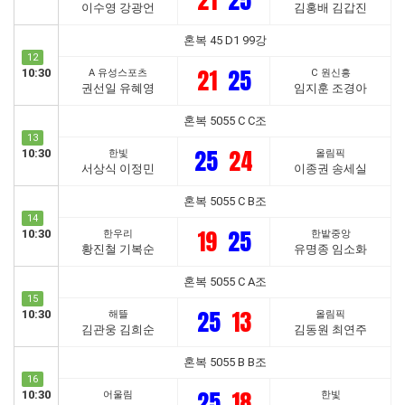
21
25
이수영 강광언
김홍배 김갑진
혼복 45 D1 99강
12
21
25
10:30
A 유성스포츠
C 원신흥
권선일 유혜영
임지훈 조경아
혼복 5055 C C조
13
25
24
10:30
한빛
올림픽
서상식 이정민
이종권 송세실
혼복 5055 C B조
14
19
25
10:30
한우리
한밭중앙
황진철 기복순
유명종 임소화
혼복 5055 C A조
15
25
13
10:30
해뜰
올림픽
김관웅 김희순
김동원 최연주
혼복 5055 B B조
16
25
18
10:30
어울림
한빛