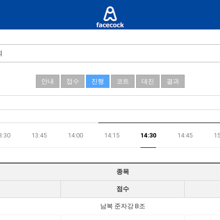
회
안내
접수
진행
코트
대진
결과
3:30
13:45
14:00
14:15
14:30
14:45
15
종목
점수
남복 준자강 B조