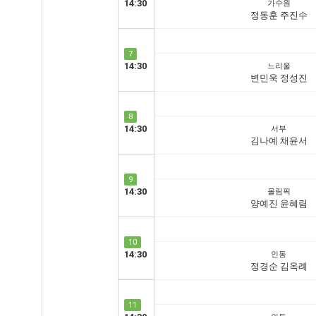
14:30
가수원
정동훈 주진수
7
14:30
느리울
변민욱 정성진
8
14:30
서부
김나예 채윤서
9
14:30
올림픽
양예진 윤혜림
10
14:30
인동
정경순 김옥례
11