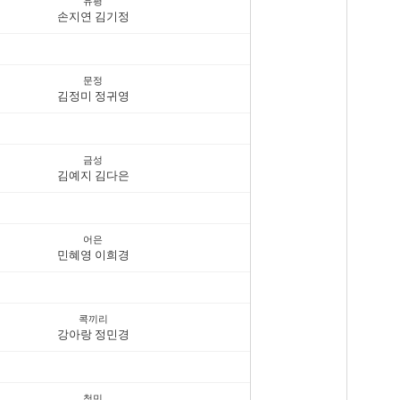
유평
손지연 김기정
문정
김정미 정귀영
금성
김예지 김다은
어은
민혜영 이희경
콕끼리
강아랑 정민경
청민