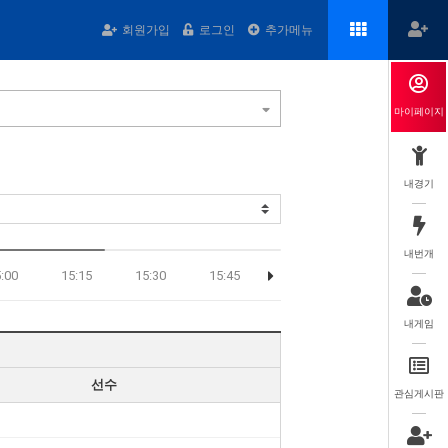
회원가입
로그인
추가메뉴
마이페이지
내경기
내번개
:00
15:15
15:30
15:45
16:00
16:15
16
내게임
선수
관심게시판