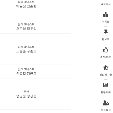
팀테크니스트
팔로윙글
박윤상 고준환
구독글
팀테크니스트
오준영 정우석
핀보드
팀테크니스트
노용준 구춘모
추천/비추
팀테크니스트
안효길 김균호
별점평가글
둔산
활동기록
송영준 정광돈
환경설정