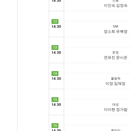
14:30
인동
이인숙 김정숙
12
14:30
SM
정소희 유복영
13
14:30
문정
연유진 문시온
14
14:30
올림픽
이정 임채정
15
14:30
대성
이아현 정가람
16
14:30
콕끼리