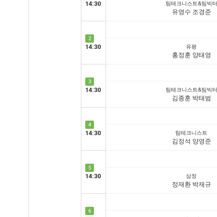
14:30
팀테크니스트&팀빅
유영수 조경준
2
14:30
유평
홍정훈 양태영
3
14:30
팀테크니스트&팀빅
김종훈 박태범
4
14:30
팀테크니스트
김정석 양영준
5
14:30
삼정
정재환 박재규
6