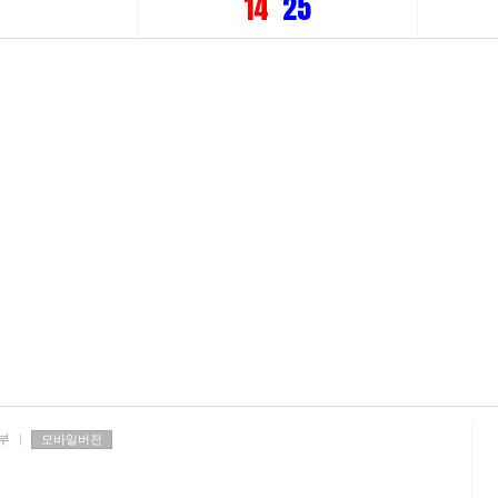
14
25
부
|
모바일버전