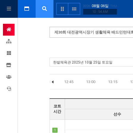
08월 06일
2026
THU
10 : 54 AM
제30회 대전광역시장기 생활체육 배드민턴대
12:00
12:15
12:30
12:45
13:00
13:15
1
코트
시간
선수
1