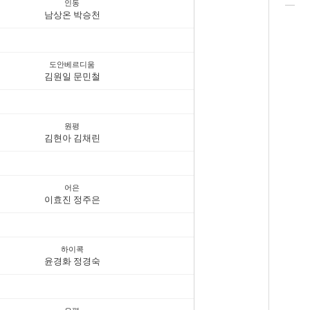
인동
남상온 박승천
도안베르디움
김원일 문민철
원평
김현아 김채린
어은
이효진 정주은
하이콕
윤경화 정경숙