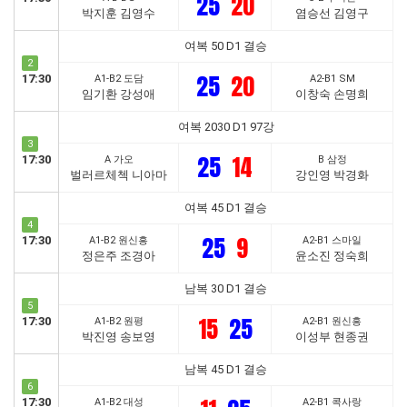
25
20
박지훈 김영수
염승선 김영구
여복 50 D1 결승
2
25
20
17:30
A1-B2 도담
A2-B1 SM
임기환 강성애
이창숙 손명희
여복 2030 D1 97강
3
25
14
17:30
A 가오
B 삼정
벌러르체첵 니아마
강인영 박경화
여복 45 D1 결승
4
25
9
17:30
A1-B2 원신흥
A2-B1 스마일
정은주 조경아
윤소진 정숙희
남복 30 D1 결승
5
15
25
17:30
A1-B2 원평
A2-B1 원신흥
박진영 송보영
이성부 현종권
남복 45 D1 결승
6
17:30
A1-B2 대성
A2-B1 콕사랑