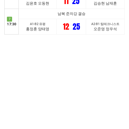
11
25
김윤호 오동현
김승현 남재훈
남복 준자강 결승
7
12
25
17:30
A1-B2 유평
A2-B1 팀테크니스트
홍정훈 양태영
오준영 정우석