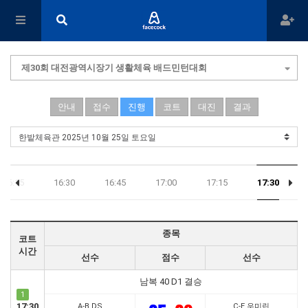
제30회 대전광역시장기 생활체육 배드민턴대회
안내
접수
진행
코트
대진
결과
16:15
16:30
16:45
17:00
17:15
17:30
종목
코트
시간
선수
점수
선수
남복 40 D1 결승
1
17:30
A-B DS
C-E 우미린