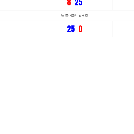
8
25
남복 40전 E H조
25
0