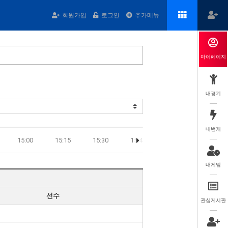
회원가입
로그인
추가메뉴
마이페이지
내경기
내번개
15:00
15:15
15:30
15:45
16:00
16:15
내게임
선수
관심게시판