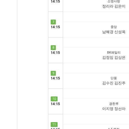
14:15
소영사랑
정리라 김은미
7
14:15
중앙
남혜경 신성옥
8
14:15
BK패밀리
김정임 김상은
9
14:15
단풍
김수진 김진주
10
14:15
광한루
이지영 정선아
11