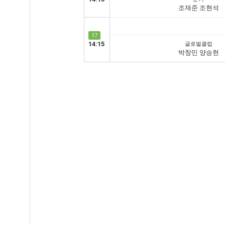
조재준 조현석
17
14:15
글로벌클럽
박창민 양승현