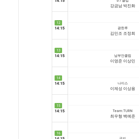
14:15
b.f 클럽
강금남 박진화
12
14:15
광한루
김민조 조정희
13
14:15
남부안클럽
이영준 이상민
14
14:15
나이스
이제성 이상용
15
14:15
Team:TURN
최우형 백예준
16
14:15
군키