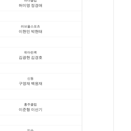
하나클럽
허미영 정경애
러브올스포츠
이현민 박현태
위아런콕
김광현 김경호
신동
구영재 백원재
홍주클럽
이준형 이선기
익순