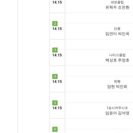
14:15
세븐클럽
유혁두 조전환
2
14:15
단풍
임연미 박민옥
3
14:15
나이스클럽
백성호 추정호
4
14:15
찐빵
양현 박진희
5
14:15
1승시켜주시조
임윤아 김여명
6