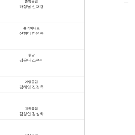
춘향클럽
하정님 신채경
흥덕하나로
신향미 한영숙
동남
김은나 조수미
어양클럽
김혜영 진경옥
매원클럽
김성연 김성화