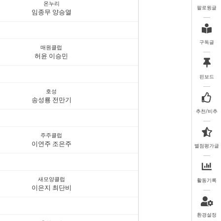
온누리
팔로윙글
임종무 양승열
구독글
매원클럽
허윤 이승민
핀보드
호성
송성룡 전만기
추천/비추
주주클럽
이연주 조은주
별점평가글
새모양클럽
활동기록
이은지 최단비
환경설정