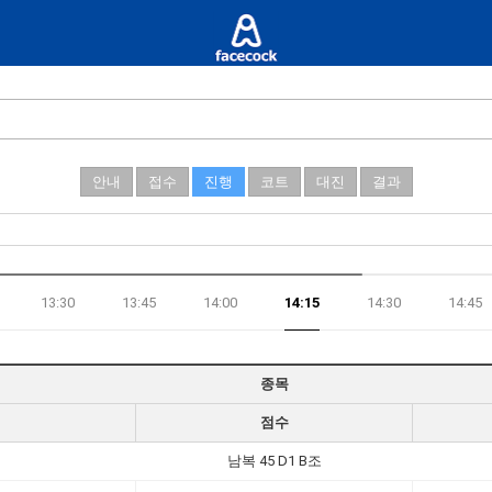
안내
접수
진행
코트
대진
결과
13:30
13:45
14:00
14:15
14:30
14:45
종목
점수
남복 45 D1 B조