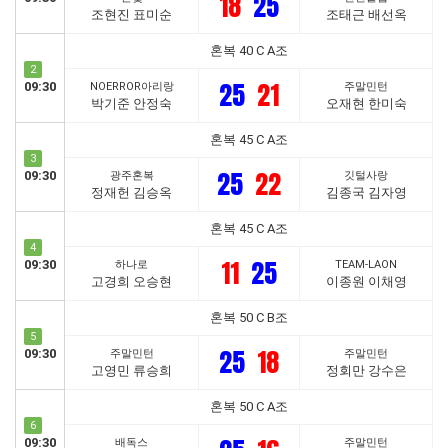
18
25
조현진 표미순
조태근 배선옥
혼복 40 C A조
2
25
21
09:30
NOERROR아리랑
주말민턴
박기준 안정숙
오재현 한미숙
혼복 45 C A조
3
25
22
09:30
광주혼복
깃털사랑
정재헌 김승옥
김종국 김자영
혼복 45 C A조
4
11
25
09:30
하나로
TEAM-LAON
고경희 오승현
이종원 이채영
혼복 50 C B조
5
25
18
09:30
주말민턴
주말민턴
고영민 류승희
정회만 강수은
혼복 50 C A조
6
09:30
배독스
주말민턴