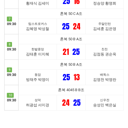
25
16
황재식 김세미
정승양 황명희
혼복 50 C A조
7
25
24
09:30
팀스트로커스
주말민턴
김혜영 박성철
김세훈 김은영
혼복 50 B A조
8
21
25
09:30
한밭중앙
친친
김태훈 이지혜
김점동 권순옥
혼복 50 B A조
9
25
13
09:30
동암
배독스
방채주 박영미
김영천 박영란
혼복 4045 B B조
10
24
25
09:30
성덕
신우전
허광섭 서미경
송성민 백은실