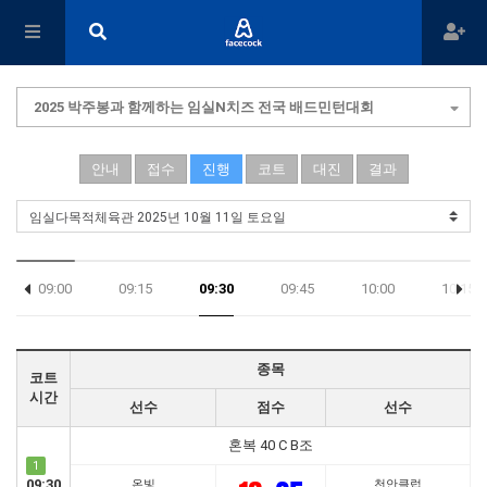
2025 박주봉과 함께하는 임실N치즈 전국 배드민턴대회
안내
접수
진행
코트
대진
결과
09:00
09:15
09:30
09:45
10:00
10:15
19:45
20:00
종목
코트
시간
선수
점수
선수
혼복 40 C B조
1
09:30
온빛
천안클럽