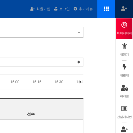
회원가입
로그인
추가메뉴
마이페이지
내경기
내번개
15:00
15:15
15:30
15:45
16:00
16:15
내게임
선수
관심게시판