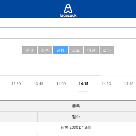
안내
접수
진행
코트
대진
결과
13:30
13:45
14:00
14:15
14:30
14:45
종목
점수
남복 2030 D1 B조