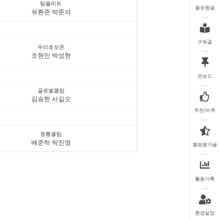
팀플리트
팔로윙글
유환준 박준석
구독글
우리초보존
조현민 박성현
핀보드
글로벌클럽
김승헌 서길오
추천/비추
청룡클럽
배준하 박진영
별점평가글
활동기록
환경설정