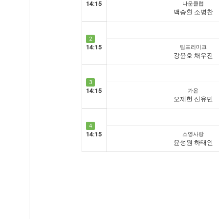
14:15
나운클럽
백승환 소병찬
2
14:15
팀프리미크
강윤호 채우진
3
14:15
가온
오제헌 신유민
4
14:15
소영사랑
윤성원 하태인