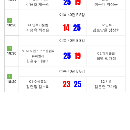
25
19
강윤호 채우진
최우태 박상근
여복 40전 E 8강
2
14
25
18:30
A1 인후어울림
D2 만수
서승옥 최정은
김토담울 정상희
여복 40전 E 8강
3
B1 대자인스포츠클럽X
25
19
18:30
C2 김제클럽
슈퍼릴라
최명 정다정
한현주 이슬기
여복 40전 E 8강
4
23
25
18:30
C1 수성클럽
B2 진흥
김연정 김누리
김은연 고가영