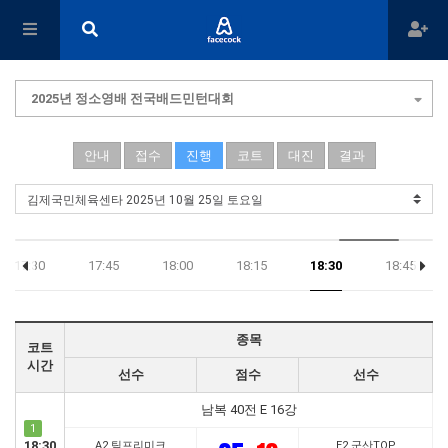
2025년 정소영배 전국배드민턴대회
안내
접수
진행
코트
대진
결과
17:30
17:45
18:00
18:15
18:30
18:45
종목
코트
시간
선수
점수
선수
남복 40전 E 16강
1
18:30
A2 팀프리미크
E2 군산TOP