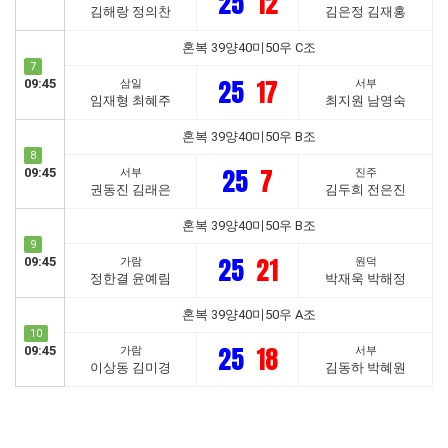
25
12
김해랑 정의찬
김은정 김재홍
혼복 39양40미50우 C조
7
25
17
09:45
삼일
서부
임재형 최혜주
최지원 남영숙
혼복 39양40미50우 B조
8
25
7
09:45
서부
진주
권동진 김래은
김두희 전은진
혼복 39양40미50우 B조
9
25
21
09:45
가람
원덕
정한결 윤예림
박재욱 박해정
혼복 39양40미50우 A조
10
25
18
09:45
가람
서부
이상동 김미경
김동하 박혜원