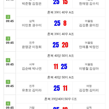
25
15
박준형 김정은
한재영 김수지
혼복 39미 40우 A조
2
25
8
09:45
삼척
어울림
이민호 권수미
김강훈 윤미진
혼복 39미 40우 A조
3
25
20
09:45
진주
어울림
윤명균 이정희
안재홍 박정인
혼복 40양 50미 A조
4
11
25
09:45
서부
어울림
김순배 박나연
이병철 김성아
혼복 40양 50미 A조
5
25
11
09:45
진주
여명
유호모 김미라
김강현 김미리
혼복 39양40미50우 C조
6
09:45
가람
삼척