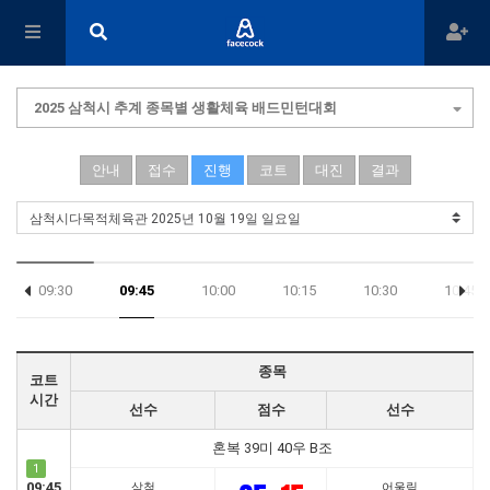
2025 삼척시 추계 종목별 생활체육 배드민턴대회
안내
접수
진행
코트
대진
결과
09:30
09:45
10:00
10:15
10:30
10:45
17:45
종목
코트
시간
선수
점수
선수
혼복 39미 40우 B조
1
09:45
삼척
어울림